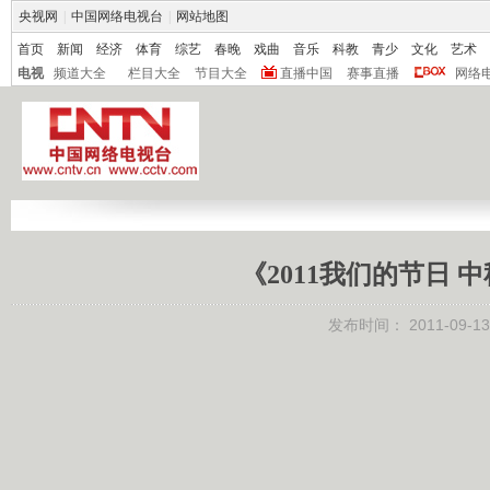
央视网
|
中国网络电视台
|
网站地图
首页
新闻
经济
体育
综艺
春晚
戏曲
音乐
科教
青少
文化
艺术
电视
频道大全
栏目大全
节目大全
直播中国
赛事直播
网络
《2011我们的节日 中
发布时间：
2011-09-13