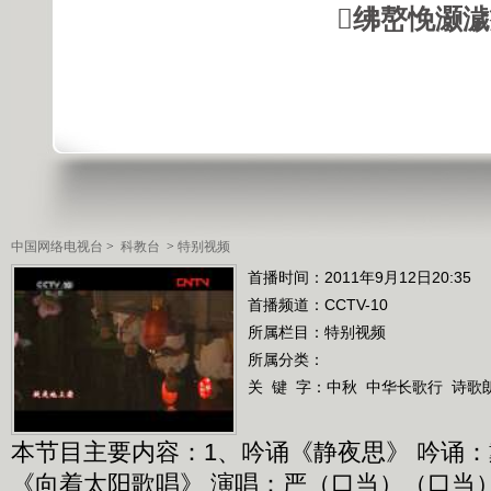
绋嶅悗灏
中国网络电视台
>
科教台
>
特别视频
首播时间：2011年9月12日20:35
首播频道：
CCTV-10
所属栏目：
特别视频
所属分类：
关 键 字：
中秋
中华长歌行
诗歌
本节目主要内容：1、吟诵《静夜思》 吟诵：
《向着太阳歌唱》 演唱：严（口当）（口当