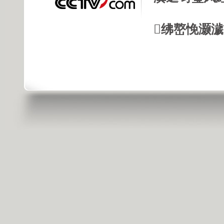
绋嶅悗灏