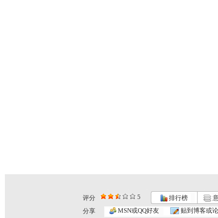
5
评分
排行榜
意
MSN或QQ好友
贴到博客或
分享