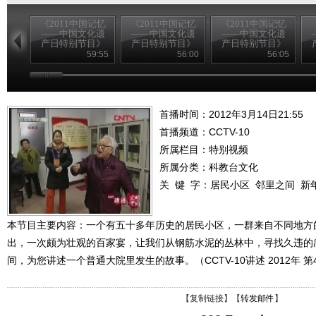
《2011中国记忆
《2011中国记忆
《2011中国记忆
——中国文化遗
——中国文化遗
——中国文化遗
产日特别节目》
产日特别节目》
产日特别节目》
20110611 （一）
20110611 （二）
20110611 （三）
2
59:55
56:00
56:05
首播时间：2012年3月14日21:55
首播频道：
CCTV-10
所属栏目：
特别视频
所属分类：科教台文化
关 键 字：
居民小区
邻里之间
新
本节目主要内容：一个有五十多年历史的居民小区，一群来自不同地方
出，一次颇为壮观的百家宴，让我们从钢筋水泥的丛林中，寻找久违的
间，为您讲述一个普通大院里发生的故事。（CCTV-10讲述 2012年 第
【
复制链接
】【
转发邮件
】