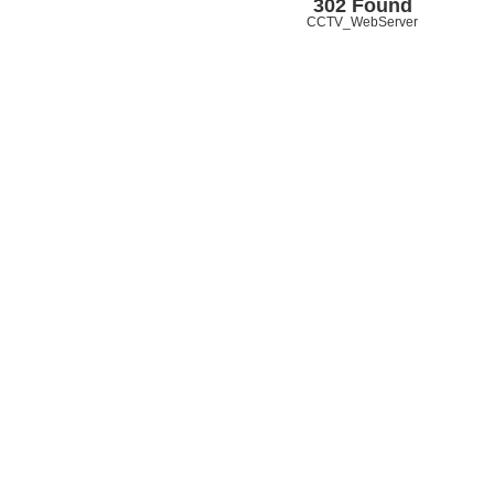
302 Found
CCTV_WebServer