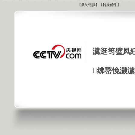
【
复制链接
】【
转发邮件
】
瀵逛笉璧凤
绋嶅悗灏