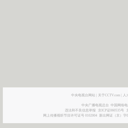
中央电视台网站
|
关于CCTV.com
|
人
中央广播电视总台 中国网络电
违法和不良信息举报
京ICP证060535号
网上传播视听节目许可证号 0102004
新出网证（京）字0