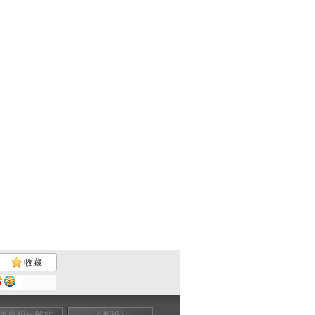
收藏
西藏和平解放
《奥秘》
《开学第一课》
2011《开学