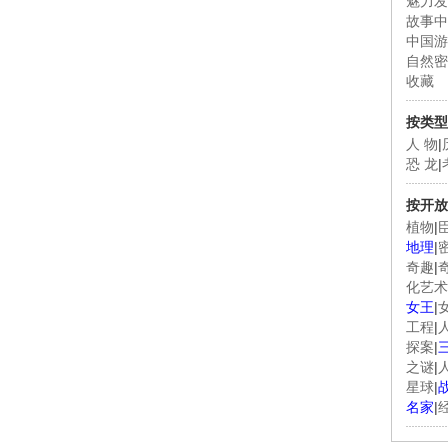
魅力发
故事中
中国游
自然密
收藏
按类型
人 物
|
恐 龙
|
按开放
植物
|
地理
|
奇趣
|
化艺术
女王
|
工程
|
探案
|
之谜
|
星球
|
名家
|