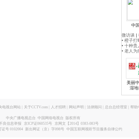
中
微访谈
|
• 橙子
• 十种
• 老人
美丽中
湿地
央电视台网站
|
关于CCTV.com
|
人才招聘
|
网站声明
|
法律顾问
|
总台总经理室
|
帮助
中央广播电视总台 中国网络电视台 版权所有
不良信息举报
京ICP证060535号
京网文【2014】0383-083号
 0102004
新出网证（京）字098号
中国互联网视听节目服务自律公约