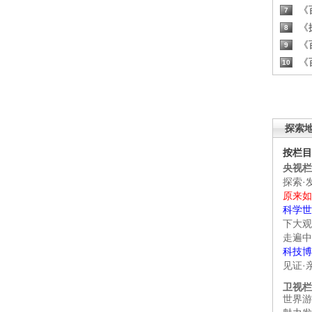
《百
7
《探
8
《百
9
《百
10
探索
按栏目
央视栏
探索·
原来如
科学世
下大观
走遍中
科技博
见证·
卫视栏
世界游