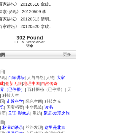
家讲坛》 20120518 拿破...
索·发现》 20120509 李...
家讲坛》 20120513 清明...
家讲坛》 20120520 拿破...
302 Found
CCTV_WebServer
锘�
地图
更多
目
|
发现
|
百家讲坛
|
人与自然
|
人物
|
大家
此
|
创新无限
|
地理中国
|
自然传奇
界（已停播）
|
百科探秘（已停播）
|
天
|
科技人生
国
|
走近科学
|
绿色空间
|
科技之光
览
|
国宝档案
|
中华民族
|
读书
亲历
|
见证·影像志
|
重访
|
见证·发现之旅
目
|
|
杨澜访谈录
|
丝路发现
|
这里是北京