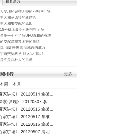
集
最具潜力
人发现的完整无损的不明飞行物
羊犬和草原狼的新结合
羊犬和狼交配的原因
18号机库最高机密的打字员
是第一个不了解UFO真相的总统
的交配是非常困难的事情
惕 海啸袭来 海底地震的威力
宇宙交给科学 那么我们呢？
是不是白种人的后裔
视频排行
更多
本周
本月
家讲坛》 20120514 拿破...
索·发现》 20120507 李...
家讲坛》 20120515 拿破...
家讲坛》 20120517 拿破...
家讲坛》 20120516 拿破...
家讲坛》 20120507 清明...