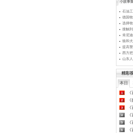
小故事
石油工
德国牧
选择牧
接触到
肯尼迪
狼和犬
提高警
西方把
山东人
精彩
本日
《百
1
《探
2
《百
3
《百
4
《百
5
《百
6