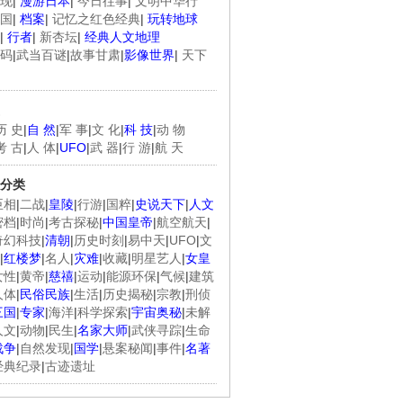
现
|
漫游日本
|
今日往事
|
文明中华行
国
|
档案
|
记忆之红色经典
|
玩转地球
|
行者
|
新杏坛
|
经典人文地理
码
|
武当百谜
|
故事甘肃
|
影像世界
|
天下
历 史
|
自 然
|
军 事
|
文 化
|
科 技
|
动 物
考 古
|
人 体
|
UFO
|
武 器
|
行 游
|
航 天
分类
臣相
|
二战
|
皇陵
|
行游
|
国粹
|
史说天下
|
人文
密档
|
时尚
|
考古探秘
|
中国皇帝
|
航空航天
|
奇幻科技
|
清朝
|
历史时刻
|
易中天
|
UFO
|
文
|
红楼梦
|
名人
|
灾难
|
收藏
|
明星艺人
|
女皇
女性
|
黄帝
|
慈禧
|
运动
|
能源环保
|
气候
|
建筑
人体
|
民俗民族
|
生活
|
历史揭秘
|
宗教
|
刑侦
三国
|
专家
|
海洋
|
科学探索
|
宇宙奥秘
|
未解
人文
|
动物
|
民生
|
名家大师
|
武侠寻踪
|
生命
战争
|
自然发现
|
国学
|
悬案秘闻
|
事件
|
名著
经典纪录
|
古迹遗址