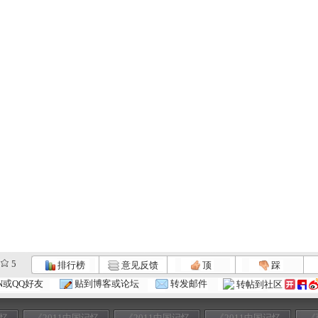
5
排行榜
意见反馈
顶
踩
N或QQ好友
贴到博客或论坛
转发邮件
转帖到社区
记忆
《2011中国记忆
《2011中国记忆
《2011中国记忆
《