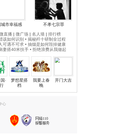
国城市幸福感
不孝七宗罪
微直播
|
微广场
|
名人墙
|
排行榜
打蜡该如何识别
• 揭秘歼十研制全过程
贵人可遇不可求
• 抽烟是如何毁掉健康
为病妻搭40米扶手
• 拒绝浪费从我做起
国·
梦想星搭
我要上春
开门大吉
行
档
晚
中心