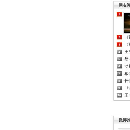
网友
1
《百
2
《探
3
王
4
易
5
动
6
穆
7
长
8
《读
9
王
10
微博