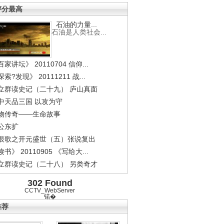
评分最高
石油的力量...
石油是人类社会...
家讲坛》 20110704 信仰...
索?发现》 20111211 战...
立群读史记（二十九） 庐山真面
中天品三国 以攻为守
物传奇——生命故事
公东扩
恨歌之开元盛世（五）张说复出
书》 20110905 《写给大...
立群读史记（二十八） 另类奇才
302 Found
CCTV_WebServer
锘�
推荐