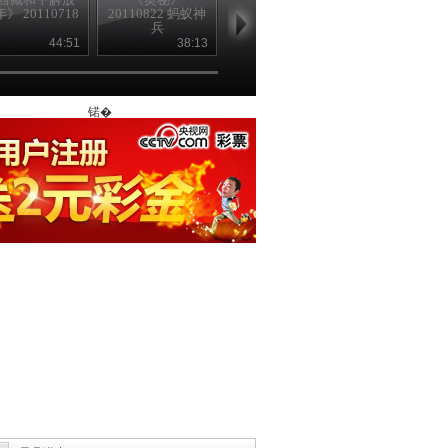
年》 20110718
20110822 蚂蚁神
20110901 1/2
课》2011090
兵
2/2
44:51
38:13
51:43
38
锘�