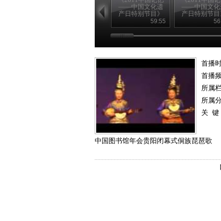
——中国文化遗
——中国文化
产日特别节目》
产日特别节目
20110611 （一）
20110611 （
59:55
56
首播
首播
所属
所属
关 键
中国图书馆年会贵阳闭幕式侗族琵琶歌