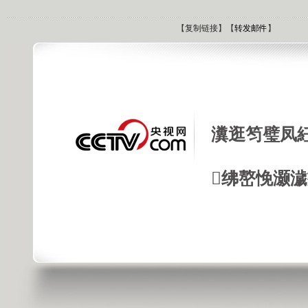
【
复制链接
】【
转发邮件
】
瀵逛笉璧凤
绋嶅悗灏