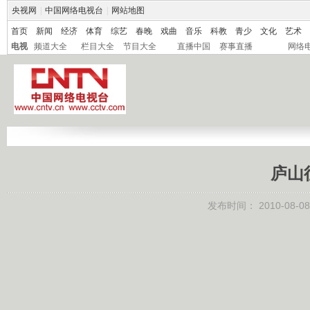
央视网
|
中国网络电视台
|
网站地图
首页
新闻
经济
体育
综艺
春晚
戏曲
音乐
科教
青少
文化
艺术
电视
频道大全
栏目大全
节目大全
直播中国
赛事直播
网络
庐山
发布时间：
2010-08-08