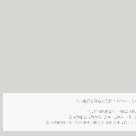
中央电视台网站
|
关于CCTV.com
|
人
中央广播电视总台 中国网络电
违法和不良信息举报
京ICP证060535号
网上传播视听节目许可证号 0102004
新出网证（京）字0