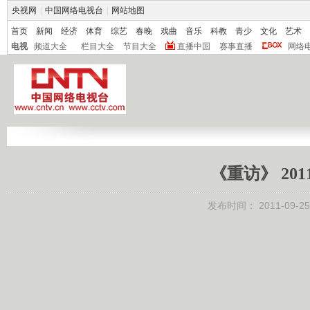
央视网
|
中国网络电视台
|
网站地图
首页
新闻
经济
体育
综艺
春晚
戏曲
音乐
科教
青少
文化
艺术
电视
频道大全
栏目大全
节目大全
直播中国
赛事直播
网络
《重访》 201
发布时间：
2011-09-25