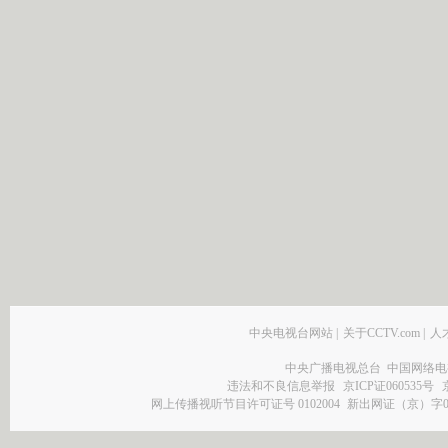
中央电视台网站
|
关于CCTV.com
|
人
中央广播电视总台 中国网络电
违法和不良信息举报
京ICP证060535号
网上传播视听节目许可证号 0102004
新出网证（京）字0