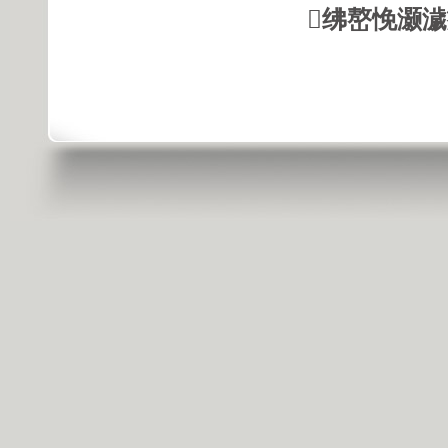
绋嶅悗灏