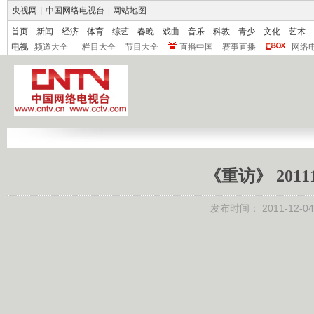
央视网
|
中国网络电视台
|
网站地图
首页
新闻
经济
体育
综艺
春晚
戏曲
音乐
科教
青少
文化
艺术
电视
频道大全
栏目大全
节目大全
直播中国
赛事直播
网络
《重访》 201
发布时间：
2011-12-04