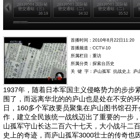
20120504 国际秘
20120503 国际秘
20120503 国际秘
2
密交通站（三）
密交通站（二）
密交通站（二）
36:19
34:32
35:52
首播时间：2010年8月22日11:20
首播频道：
CCTV-10
所属栏目：
重访
所属分类：探索台历史
关 键 字：
庐山孤军
抗战史上
庐山
1937年，随着日本军国主义侵略势力的步步
围了，而远离华北的的庐山也是处在不安的环境中
日，160多个军政要员聚集在庐山图书馆召
作，建立全民族统一战线迈出了重要的一步
山孤军守山长达二百六十七天，大小战斗二
史上的奇迹，而庐山孤军3000壮士的传奇也