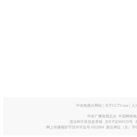
中央电视台网站
|
关于CCTV.com
|
人
中央广播电视总台 中国网络电
违法和不良信息举报
京ICP证060535号
网上传播视听节目许可证号 0102004
新出网证（京）字0