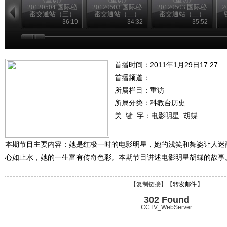
20120504 国际秘
20120503 国际秘
20120503 国际秘
2
密交通站（三）
密交通站（二）
密交通站（二）
36:19
34:32
35:52
首播时间：2011年1月29日17:27
首播频道：
所属栏目：
重访
所属分类：科教台历史
关 键 字：
电影明星
胡蝶
本期节目主要内容：她是红极一时的电影明星，她的浅笑和舞姿让人迷
心如止水，她的一生富有传奇色彩。本期节目讲述电影明星胡蝶的故事
【
复制链接
】【
转发邮件
】
302 Found
CCTV_WebServer