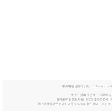
中央电视台网站
|
关于CCTV.com
|
人
中央广播电视总台 中国网络电
违法和不良信息举报
京ICP证060535号
网上传播视听节目许可证号 0102004
新出网证（京）字0