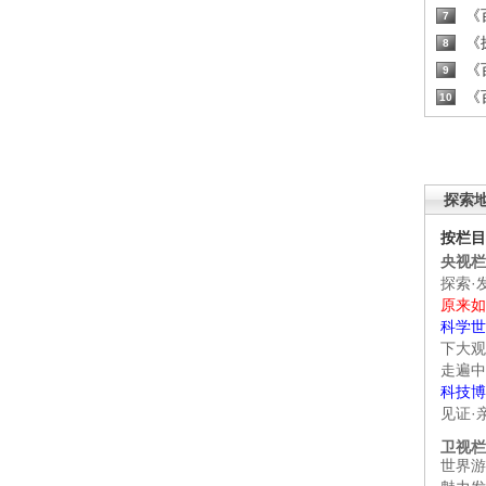
《百
7
《探
8
《百
9
《百
10
探索
按栏目
央视栏
探索·
原来如
科学世
下大观
走遍中
科技博
见证·
卫视栏
世界游