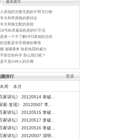
集
最具潜力
人发现的完整无损的不明飞行物
羊犬和草原狼的新结合
羊犬和狼交配的原因
18号机库最高机密的打字员
是第一个不了解UFO真相的总统
的交配是非常困难的事情
惕 海啸袭来 海底地震的威力
宇宙交给科学 那么我们呢？
是不是白种人的后裔
视频排行
更多
本周
本月
家讲坛》 20120514 拿破...
索·发现》 20120507 李...
家讲坛》 20120515 拿破...
家讲坛》 20120517 拿破...
家讲坛》 20120516 拿破...
家讲坛》 20120507 清明...