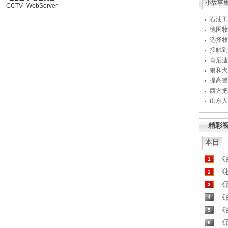
小故事
CCTV_WebServer
石油工
德国牧
选择牧
接触到
肯尼迪
狼和犬
提高警
西方把
山东人
精彩
本日
《百
1
《探
2
《百
3
《百
4
《百
5
《百
6