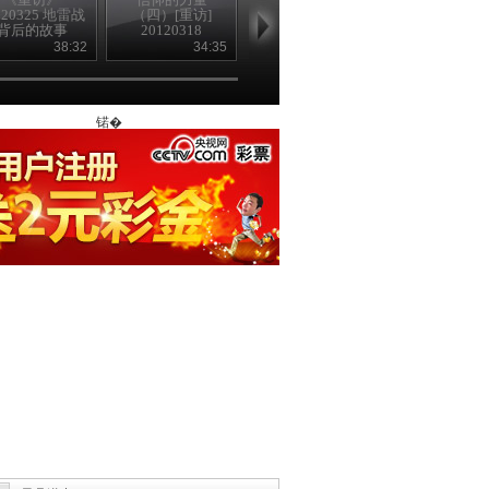
120325 地雷战
（四）[重访]
（三）[重访]
（二）[重访
背后的故事
20120318
20120311
20120304
（上）
38:32
34:35
37:36
38
锘�