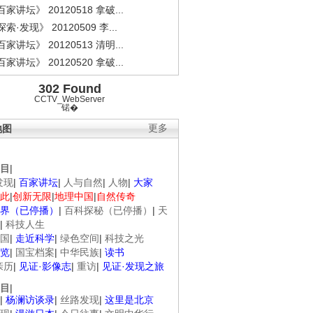
家讲坛》 20120518 拿破...
索·发现》 20120509 李...
家讲坛》 20120513 清明...
家讲坛》 20120520 拿破...
302 Found
CCTV_WebServer
锘�
地图
更多
目
|
发现
|
百家讲坛
|
人与自然
|
人物
|
大家
此
|
创新无限
|
地理中国
|
自然传奇
界（已停播）
|
百科探秘（已停播）
|
天
|
科技人生
国
|
走近科学
|
绿色空间
|
科技之光
览
|
国宝档案
|
中华民族
|
读书
亲历
|
见证·影像志
|
重访
|
见证·发现之旅
目
|
|
杨澜访谈录
|
丝路发现
|
这里是北京