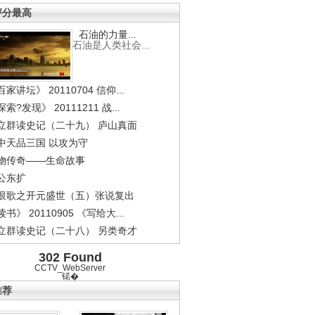
评分最高
石油的力量...
石油是人类社会...
家讲坛》 20110704 信仰...
索?发现》 20111211 战...
立群读史记（二十九） 庐山真面
中天品三国 以攻为守
物传奇——生命故事
公东扩
恨歌之开元盛世（五）张说复出
书》 20110905 《写给大...
立群读史记（二十八） 另类奇才
302 Found
CCTV_WebServer
锘�
推荐