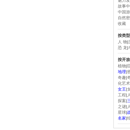
魅力发
故事中
中国游
自然密
收藏
按类型
人 物
|
恐 龙
|
按开放
植物
|
地理
|
奇趣
|
化艺术
女王
|
工程
|
探案
|
之谜
|
星球
|
名家
|