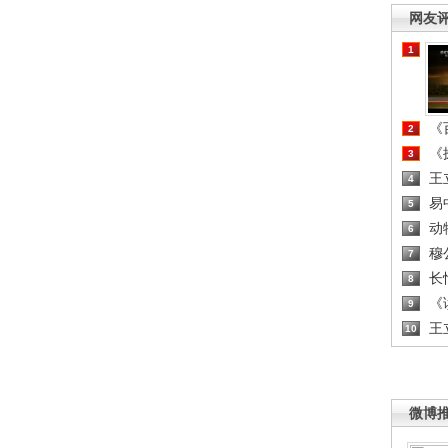
网友
1
《百
2
《探
3
王
4
易
5
动
6
穆
7
长
8
《读
9
王
10
微博