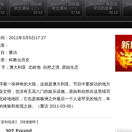
际秘
20120503 国际秘
20120502 国际秘
20120401 地雷战
20
）
密交通站（二）
密交通站（一）
背后的故事
（下）
:32
35:52
37:56
36:12
间：2011年3月5日17:27
频道：
栏目：
重访
分类：科教台历史
 字：
澳大利亚
北岭地
自然之境
原始生态
浮着一块神奇的大陆，这就是澳大利亚。节目中要探访的地方
业文明，也没有五花八门的娱乐设施，原始和自然在这里续写
北岭地地区，它也是南极洲之外最后一个人迹罕至的地方，本
和发现之旅。（重访 2011-03-05）
【
复制链接
】【
转发邮件
】
302 Found