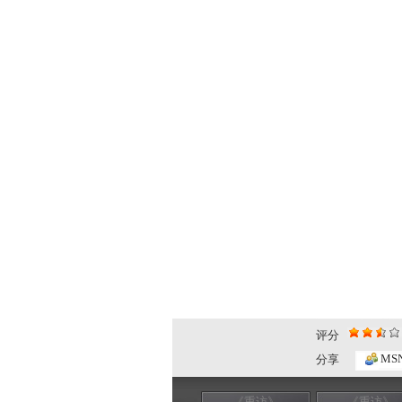
评分
MS
分享
《重访》
《重访》