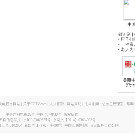
中
微访谈
|
• 橙子
• 十种
• 老人
美丽中
湿地
央电视台网站
|
关于CCTV.com
|
人才招聘
|
网站声明
|
法律顾问
|
总台总经理室
|
帮助
中央广播电视总台 中国网络电视台 版权所有
不良信息举报
京ICP证060535号
京网文【2014】0383-083号
 0102004
新出网证（京）字098号
中国互联网视听节目服务自律公约