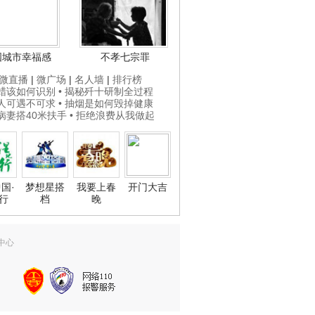
国城市幸福感
不孝七宗罪
微直播
|
微广场
|
名人墙
|
排行榜
打蜡该如何识别
• 揭秘歼十研制全过程
贵人可遇不可求
• 抽烟是如何毁掉健康
为病妻搭40米扶手
• 拒绝浪费从我做起
国·
梦想星搭
我要上春
开门大吉
行
档
晚
中心