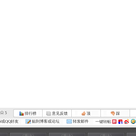
5
排行榜
意见反馈
顶
踩
N或QQ好友
贴到博客或论坛
转发邮件
一键转帖
《重访》
《重访》
《重访》