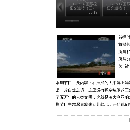
20120504 国际秘
20120503 国
密交通站（三）
密交通站（二
36:19
34
首播时
首播
所属
所属
关 键
本期节目主要内容：在浩瀚的太平洋上漂
是一片自然之境，这里没有噪杂喧闹的工
了五万年的人类文明，这就是澳大利亚的
期节目中志愿者就来到北岭地，开始他们的体验