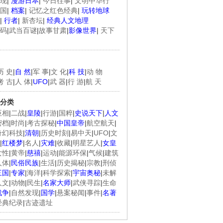
现
|
漫游日本
|
今日往事
|
文明中华行
国
|
档案
|
记忆之红色经典
|
玩转地球
|
行者
|
新杏坛
|
经典人文地理
码
|
武当百谜
|
故事甘肃
|
影像世界
|
天下
历 史
|
自 然
|
军 事
|
文 化
|
科 技
|
动 物
考 古
|
人 体
|
UFO
|
武 器
|
行 游
|
航 天
分类
臣相
|
二战
|
皇陵
|
行游
|
国粹
|
史说天下
|
人文
密档
|
时尚
|
考古探秘
|
中国皇帝
|
航空航天
|
奇幻科技
|
清朝
|
历史时刻
|
易中天
|
UFO
|
文
|
红楼梦
|
名人
|
灾难
|
收藏
|
明星艺人
|
女皇
女性
|
黄帝
|
慈禧
|
运动
|
能源环保
|
气候
|
建筑
人体
|
民俗民族
|
生活
|
历史揭秘
|
宗教
|
刑侦
三国
|
专家
|
海洋
|
科学探索
|
宇宙奥秘
|
未解
人文
|
动物
|
民生
|
名家大师
|
武侠寻踪
|
生命
战争
|
自然发现
|
国学
|
悬案秘闻
|
事件
|
名著
经典纪录
|
古迹遗址