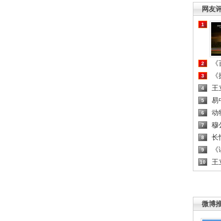
网友
1
《百
2
《探
3
王
4
易
5
动
6
穆
7
长
8
《读
9
王
10
微博