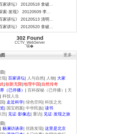
家讲坛》 20120518 拿破...
索·发现》 20120509 李...
家讲坛》 20120513 清明...
家讲坛》 20120520 拿破...
302 Found
CCTV_WebServer
锘�
地图
更多
目
|
发现
|
百家讲坛
|
人与自然
|
人物
|
大家
此
|
创新无限
|
地理中国
|
自然传奇
界（已停播）
|
百科探秘（已停播）
|
天
|
科技人生
国
|
走近科学
|
绿色空间
|
科技之光
览
|
国宝档案
|
中华民族
|
读书
亲历
|
见证·影像志
|
重访
|
见证·发现之旅
目
|
|
杨澜访谈录
|
丝路发现
|
这里是北京