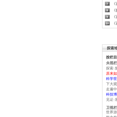
《百
7
《探
8
《百
9
《百
10
探索
按栏目
央视栏
探索·
原来如
科学世
下大观
走遍中
科技博
见证·
卫视栏
世界游