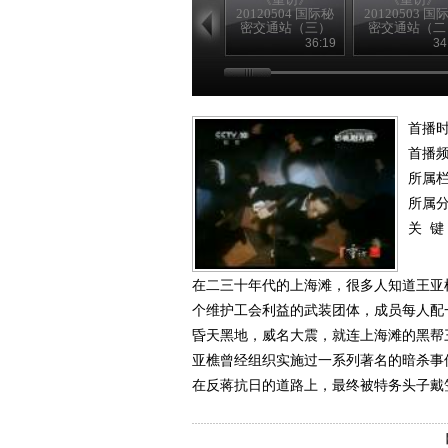
20120504 国际秘
20120503 国
密交通站（三）
密交通站（二
36:19
34
首播时
首播
所属
所属
关 键
在二三十年代的上海滩，很多人知道王亚
个维护工会利益的武装团体，成员每人配
昏天黑地，威名大震，就连上海滩的黑帮
亚樵曾经组织实施过一系列著名的暗杀事件
在反蒋抗日的道路上，最终被特务头子戴