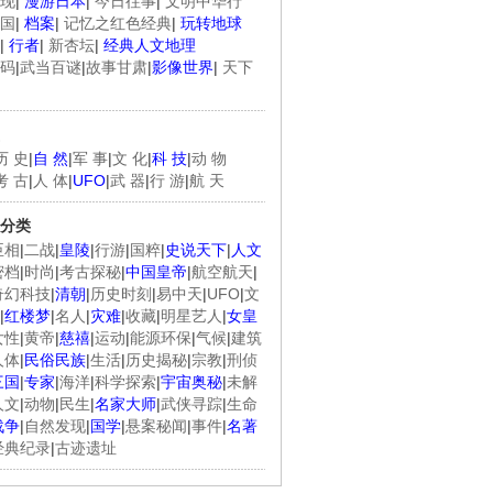
现
|
漫游日本
|
今日往事
|
文明中华行
国
|
档案
|
记忆之红色经典
|
玩转地球
|
行者
|
新杏坛
|
经典人文地理
码
|
武当百谜
|
故事甘肃
|
影像世界
|
天下
历 史
|
自 然
|
军 事
|
文 化
|
科 技
|
动 物
考 古
|
人 体
|
UFO
|
武 器
|
行 游
|
航 天
分类
臣相
|
二战
|
皇陵
|
行游
|
国粹
|
史说天下
|
人文
密档
|
时尚
|
考古探秘
|
中国皇帝
|
航空航天
|
奇幻科技
|
清朝
|
历史时刻
|
易中天
|
UFO
|
文
|
红楼梦
|
名人
|
灾难
|
收藏
|
明星艺人
|
女皇
女性
|
黄帝
|
慈禧
|
运动
|
能源环保
|
气候
|
建筑
人体
|
民俗民族
|
生活
|
历史揭秘
|
宗教
|
刑侦
三国
|
专家
|
海洋
|
科学探索
|
宇宙奥秘
|
未解
人文
|
动物
|
民生
|
名家大师
|
武侠寻踪
|
生命
战争
|
自然发现
|
国学
|
悬案秘闻
|
事件
|
名著
经典纪录
|
古迹遗址