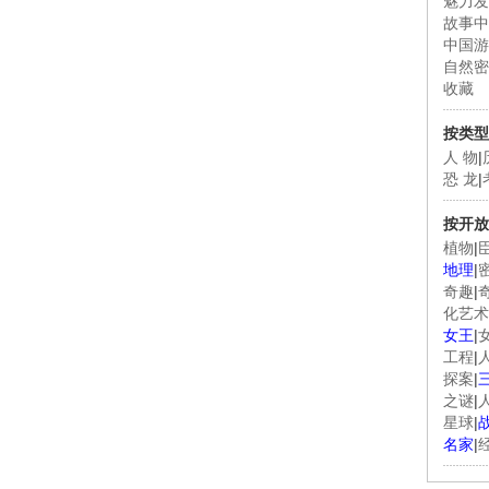
魅力发
故事中
中国游
自然密
收藏
按类型
人 物
|
恐 龙
|
按开放
植物
|
地理
|
奇趣
|
化艺术
女王
|
工程
|
探案
|
之谜
|
星球
|
名家
|