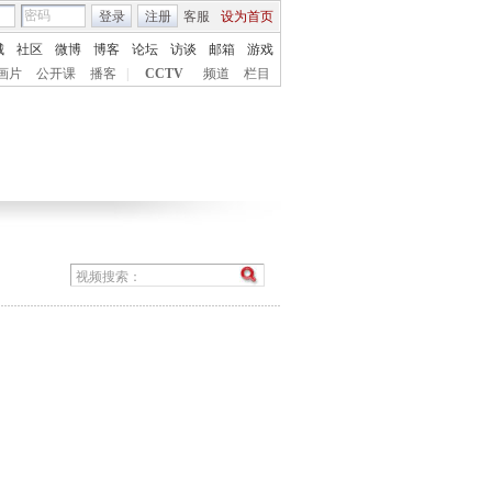
登录
注册
客服
设为首页
城
社区
微博
博客
论坛
访谈
邮箱
游戏
画片
公开课
播客
|
CCTV
频道
栏目