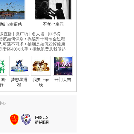
国城市幸福感
不孝七宗罪
微直播
|
微广场
|
名人墙
|
排行榜
打蜡该如何识别
• 揭秘歼十研制全过程
贵人可遇不可求
• 抽烟是如何毁掉健康
为病妻搭40米扶手
• 拒绝浪费从我做起
国·
梦想星搭
我要上春
开门大吉
行
档
晚
中心