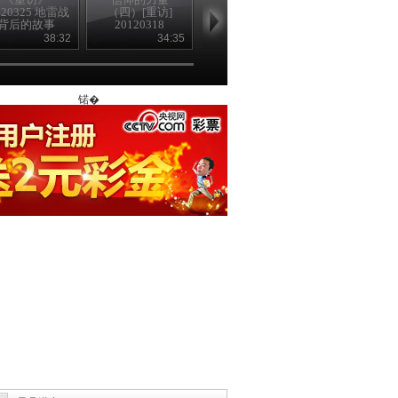
120325 地雷战
（四）[重访]
（三）[重访]
（二）[重访
背后的故事
20120318
20120311
20120304
（上）
38:32
34:35
37:36
38
锘�