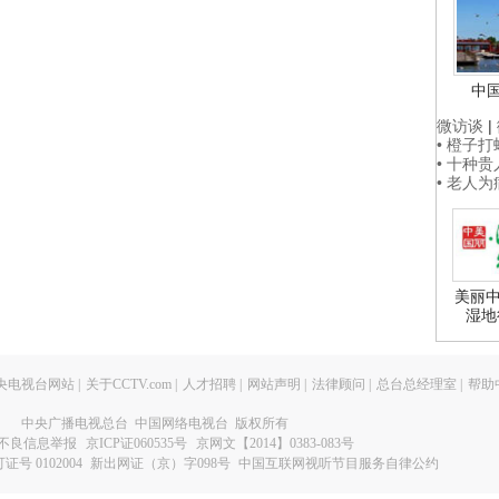
中
微访谈
|
• 橙子
• 十种
• 老人
美丽中
湿地
央电视台网站
|
关于CCTV.com
|
人才招聘
|
网站声明
|
法律顾问
|
总台总经理室
|
帮助
中央广播电视总台 中国网络电视台 版权所有
不良信息举报
京ICP证060535号
京网文【2014】0383-083号
 0102004
新出网证（京）字098号
中国互联网视听节目服务自律公约