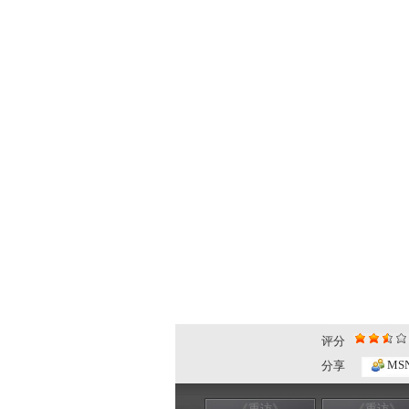
评分
MS
分享
《重访》
《重访》