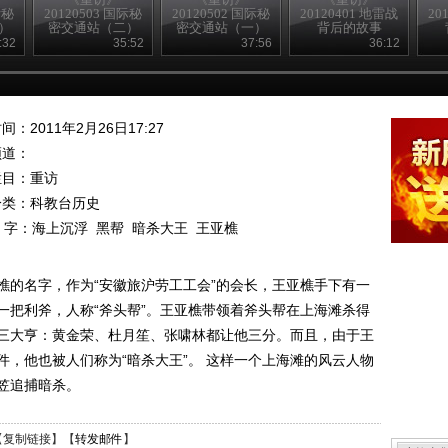
际秘
20120503 国际秘
20120502 国际秘
20120401 地雷战
20
）
密交通站（二）
密交通站（一）
背后的故事
（下）
:32
35:52
37:56
36:12
间：2011年2月26日17:27
频道：
栏目：
重访
分类：科教台历史
 字：
海上沉浮
黑帮
暗杀大王
王亚樵
樵的名字，作为“安徽旅沪劳工工会”的会长，王亚樵手下有一
一把利斧，人称“斧头帮”。王亚樵带领着斧头帮在上海滩杀得
三大亨：黄金荣、杜月笙、张啸林都让他三分。而且，由于王
，他也被人们称为“暗杀大王”。 这样一个上海滩的风云人物
笠追捕暗杀。
【
复制链接
】【
转发邮件
】