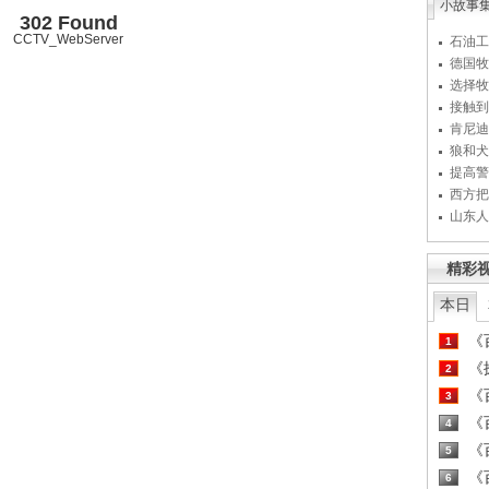
小故事
302 Found
CCTV_WebServer
石油工
德国牧
选择牧
接触到
肯尼迪
狼和犬
提高警
西方把
山东人
精彩
本日
《百
1
《探
2
《百
3
《百
4
《百
5
《百
6