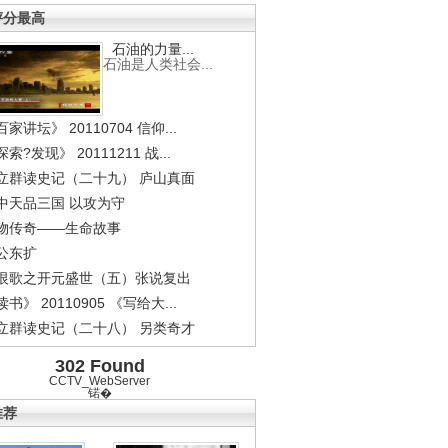
评分最高
石油的力量...
石油是人类社会...
家讲坛》 20110704 信仰...
索?发现》 20111211 战...
立群读史记（二十九） 庐山真面
中天品三国 以攻为守
物传奇——生命故事
公东扩
恨歌之开元盛世（五）张说复出
书》 20110905 《写给大...
立群读史记（二十八） 另类奇才
302 Found
CCTV_WebServer
锘�
推荐