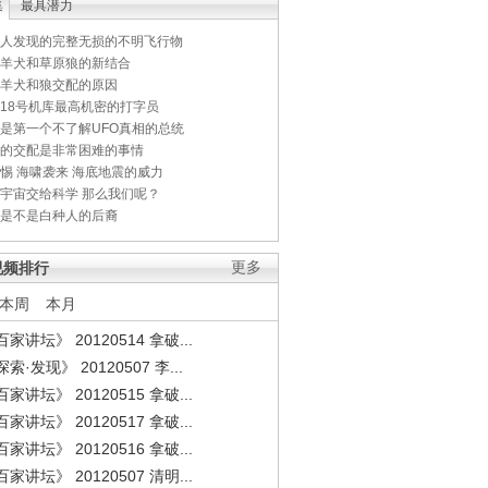
集
最具潜力
人发现的完整无损的不明飞行物
羊犬和草原狼的新结合
羊犬和狼交配的原因
18号机库最高机密的打字员
是第一个不了解UFO真相的总统
的交配是非常困难的事情
惕 海啸袭来 海底地震的威力
宇宙交给科学 那么我们呢？
是不是白种人的后裔
视频排行
更多
本周
本月
家讲坛》 20120514 拿破...
索·发现》 20120507 李...
家讲坛》 20120515 拿破...
家讲坛》 20120517 拿破...
家讲坛》 20120516 拿破...
家讲坛》 20120507 清明...