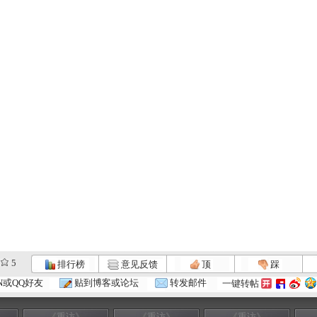
5
排行榜
意见反馈
顶
踩
N或QQ好友
贴到博客或论坛
转发邮件
一键转帖
《重访》
《重访》
《重访》