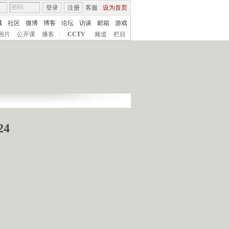
登录
注册
客服
设为首页
城
社区
微博
博客
论坛
访谈
邮箱
游戏
画片
公开课
播客
|
CCTV
频道
栏目
24