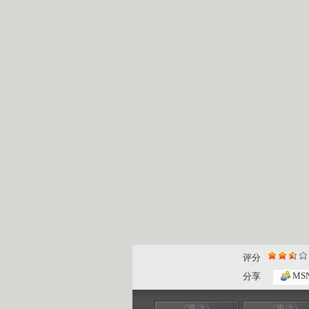
评分
MS
分享
《重访》
《重访》