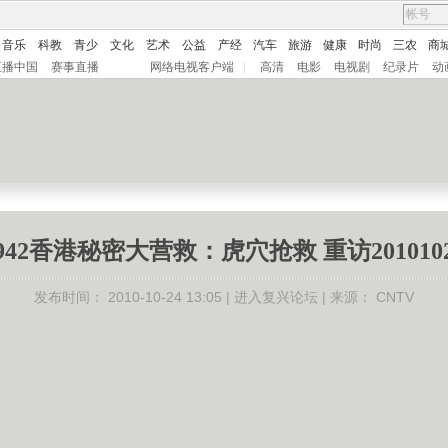
音乐
科教
青少
文化
艺术
公益
产经
汽车
旅游
健康
时尚
三农
商
直播中国
赛事直播
网络电视客户端
|
高清
电影
电视剧
纪录片
动
942香港秘密大营救：虎穴抢救 重访201010
发布时间：
2010-10-24 13:05 |
进入复兴论坛
| 来源：
CNTV