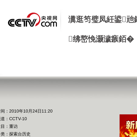
瀵逛笉璧凤紝鍙兘
绋嶅悗灏濊瘯銆�
间：2010年10月24日11:20
频道：
CCTV-10
栏目：
重访
分类：探索台历史