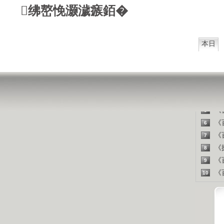
山东人
绋嶅悗灏濊瘯銆�
精彩
本日
《百
1
《探
2
《百
3
《百
4
《百
5
《百
6
《百
7
《探
8
《百
9
《百
10