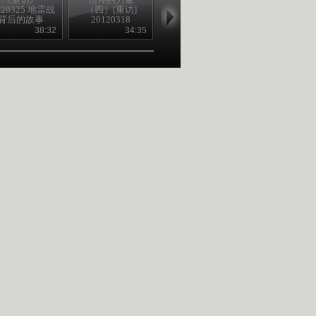
120325 地雷战
（四）[重访]
（三）[重访]
（二）[重访
背后的故事
20120318
20120311
20120304
（上）
38:32
34:35
37:36
38