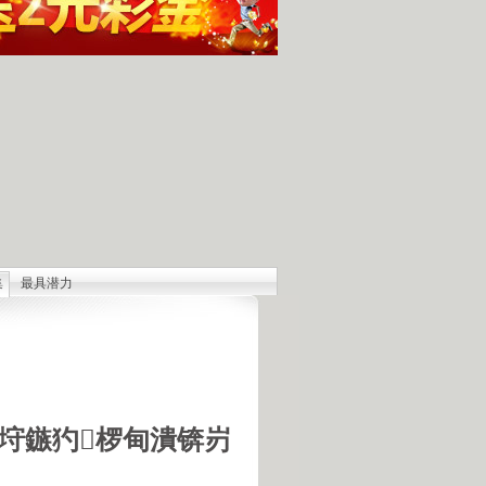
集
最具潜力
人发现的完整无损的不明飞行物
羊犬和草原狼的新结合
羊犬和狼交配的原因
18号机库最高机密的打字员
是第一个不了解UFO真相的总统
的交配是非常困难的事情
垨鏃犳椤甸潰锛岃
惕 海啸袭来 海底地震的威力
宇宙交给科学 那么我们呢？