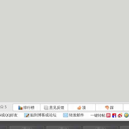
5
排行榜
意见反馈
顶
踩
N或QQ好友
贴到博客或论坛
转发邮件
一键转帖
《重访》
《重访》
《重访》