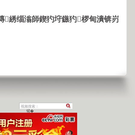
鏄綉缁滃師鍥犳垨鏃犳椤甸潰锛岃
锘�