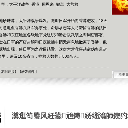
 字：
太平洋战争
香港
周恩来
撤离
大营救
军基地珍珠港，太平洋战争爆发。随即日军开始向香港进攻，18天
封急电至香港八路军办事处，命廖承志等人将滞留香港的抗日
香港和东江地区各级地下党组织和游击队武装立即周密部署、
士在日军的严密封锁和日夜搜捕中悄无声息地撤离了香港，数
据地出现，使日军为之瞠目结舌。这次大营救穿越敌伪多道封
余里，遍及10余省市，抢救人数共计800余人。
【
复制链接
】【
转发邮件
】
小故事
石油工
德国牧
选择牧
接触到
肯尼迪
狼和犬
瀵逛笉璧凤紝鍙兘鏄綉缁滃師鍥犳
提高警
西方把