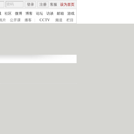
登录
注册
客服
设为首页
城
社区
微博
博客
论坛
访谈
邮箱
游戏
画片
公开课
播客
|
CCTV
频道
栏目