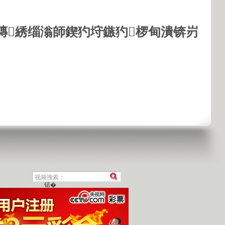
鏄綉缁滃師鍥犳垨鏃犳椤甸潰锛岃
锘�