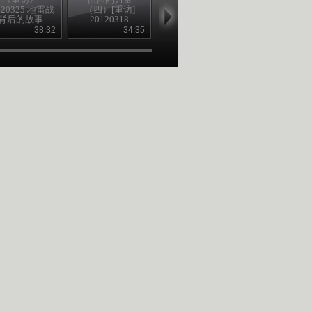
120325 地雷战
（四）[重访]
（三）[重访]
（二）[重访
背后的故事
20120318
20120311
20120304
（上）
38:32
34:35
37:36
38