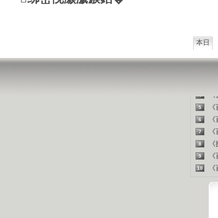
山东人
精彩
本日
《百
1
《探
2
《百
3
《百
4
《百
5
《百
6
《百
7
《探
8
《百
9
《百
10