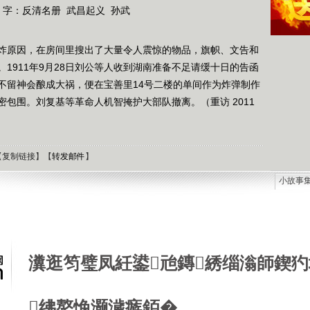
 字：
反清名册
武昌起义
孙武
炸原因，在房间里搜出了大量令人震惊的物品，旗帜、文告和
1911年9月28日刘公等人收到湖南准备不足请缓十日的告函
不留神会酿成大祸，便在宝善里14号二楼的单间作为炸弹制作
包围。刘复基等革命人机智掩护大部队撤离。（重访 2011
【
复制链接
】【
转发邮件
】
小故事
石油工
德国牧
选择牧
接触到
瀵逛笉璧凤紝鍙兘鏄綉缁滃師鍥犳
肯尼迪
狼和犬
提高警
西方把
绋嶅悗灏濊瘯銆�