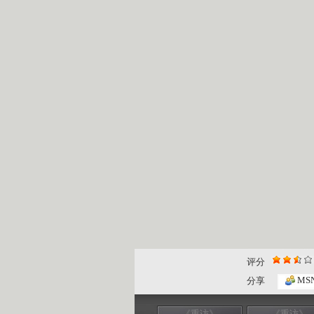
评分
MS
分享
《重访》
《重访》