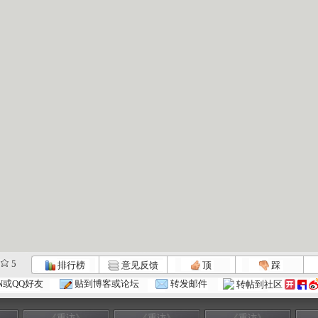
5
排行榜
意见反馈
顶
踩
N或QQ好友
贴到博客或论坛
转发邮件
转帖到社区
《重访》
《重访》
《重访》