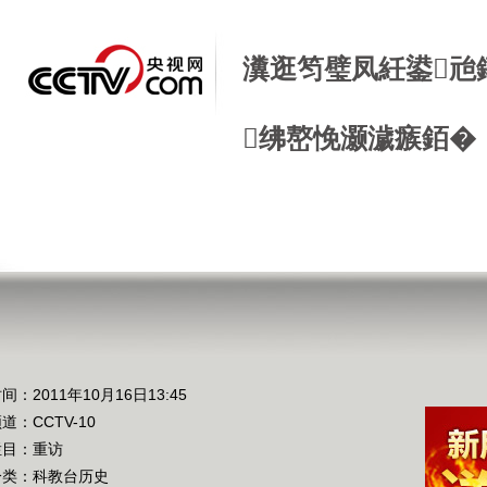
瀵逛笉璧凤紝鍙兘
绋嶅悗灏濊瘯銆�
间：2011年10月16日13:45
频道：
CCTV-10
栏目：
重访
分类：科教台历史