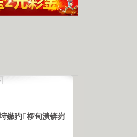
集
最具潜力
人发现的完整无损的不明飞行物
羊犬和草原狼的新结合
羊犬和狼交配的原因
18号机库最高机密的打字员
垨鏃犳椤甸潰锛岃
是第一个不了解UFO真相的总统
的交配是非常困难的事情
惕 海啸袭来 海底地震的威力
宇宙交给科学 那么我们呢？