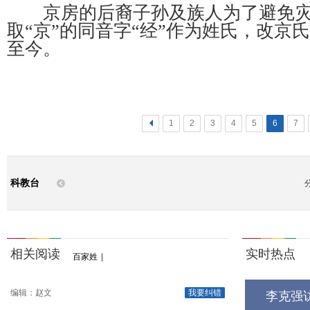
京房的后裔子孙及族人为了避免灾
取“京”的同音字“经”作为姓氏，改京
至今。
<
1
2
3
4
5
6
7
科教台
相关阅读
实时热点
百家姓
|
编辑：赵文
我要纠错
李克强