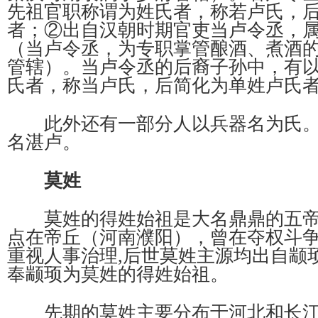
先祖官职称谓为姓氏者，称若卢氏，
者；②出自汉朝时期官吏当卢令丞，
（当卢令丞，为专职掌管酿酒、煮酒
管辖）。当卢令丞的后裔子孙中，有
氏者，称当卢氏，后简化为单姓卢氏
此外还有一部分人以兵器名为氏。
名湛卢。
莫姓
莫姓的得姓始祖是大名鼎鼎的五帝
点在帝丘（河南濮阳），曾在夺权斗
重视人事治理,后世莫姓主源均出自颛
奉颛顼为莫姓的得姓始祖。
先期的莫姓主要分布于河北和长江