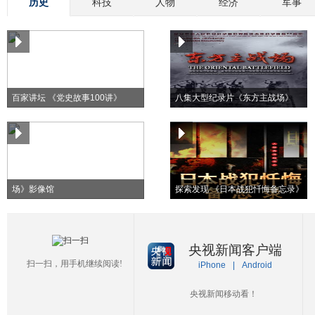
历史
科技
人物
经济
军事
百家讲坛 《党史故事100讲》
八集大型纪录片《东方主战场》
纪念抗战胜利70周年《东方主战
场》影像馆
探索发现 《日本战犯忏悔备忘录》
央视新闻客户端
扫一扫，用手机继续阅读!
iPhone
|
Android
央视新闻移动看！