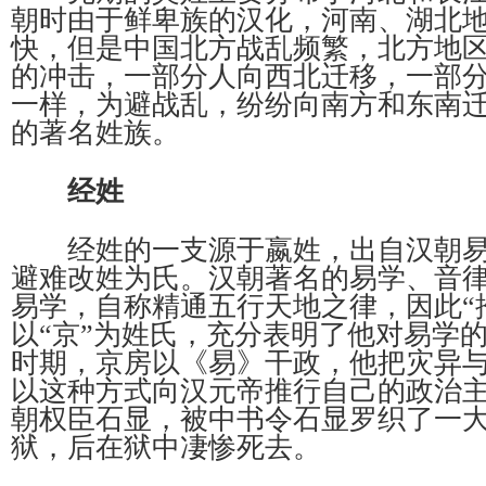
朝时由于鲜卑族的汉化，河南、湖北
快，但是中国北方战乱频繁，北方地
的冲击，一部分人向西北迁移，一部
一样，为避战乱，纷纷向南方和东南
的著名姓族。
经姓
经姓的一支源于嬴姓，出自汉朝易
避难改姓为氏。汉朝著名的易学、音
易学，自称精通五行天地之律，因此“
以“京”为姓氏，充分表明了他对易学
时期，京房以《易》干政，他把灾异
以这种方式向汉元帝推行自己的政治
朝权臣石显，被中书令石显罗织了一
狱，后在狱中凄惨死去。