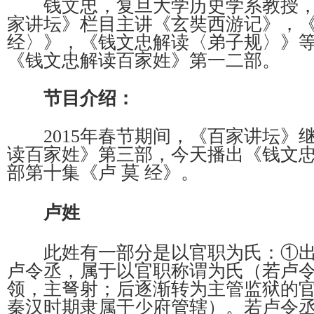
钱文忠，复旦大学历史学系教授，
家讲坛》栏目主讲《玄奘西游记》，
经〉》，《钱文忠解读〈弟子规〉》等节
《钱文忠解读百家姓》第一二部。
节目介绍：
2015年春节期间，《百家讲坛》
读百家姓》第三部，
今天播出《钱文
部第十集《卢 莫 经》。
卢姓
此姓有一部分是以官职为氏：①出
卢令丞，属于以官职称谓为氏（若卢
领，主弩射；后逐渐转为主管监狱的
秦汉时期隶属于少府管辖）。若卢令