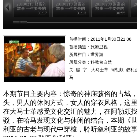
20130215 财富的
20130210 财富的
20130208 财富的
2
故事 一生要去的
故事 一生要去的
故事 一生要去的
地方
地方
地方
31:17
31:13
30:55
首播时间：2011年1月30日21:08
首播频道：
旅游卫视
所属栏目：
世界游
所属分类：科教台自然
关 键 字：
大马士革
阿勒颇
叙利
马
本期节目主要内容：惊奇的神庙骇俗的古城
头，男人的休闲方式，女人的穿衣风格，这
在大马士革感受文化交汇的魅力，在阿勒颇
驳，在哈马发现文化与休闲的结合，本期《
利亚的古老与现代中穿梭，聆听叙利亚的故