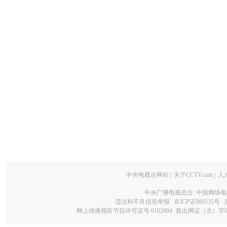
中央电视台网站
|
关于CCTV.com
|
人
中央广播电视总台 中国网络电
违法和不良信息举报
京ICP证060535号
网上传播视听节目许可证号 0102004
新出网证（京）字0