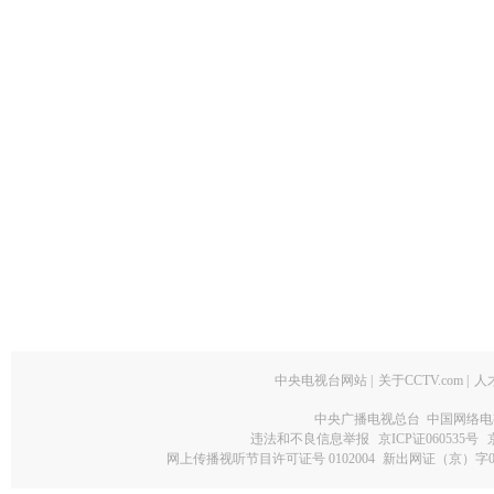
中央电视台网站
|
关于CCTV.com
|
人
中央广播电视总台 中国网络电
违法和不良信息举报
京ICP证060535号
网上传播视听节目许可证号 0102004
新出网证（京）字0