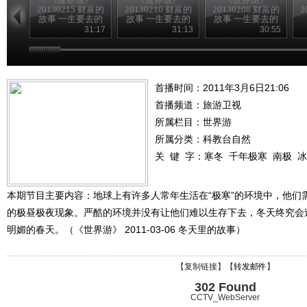
20130215 财富的
20130210 财富的
20130208 财富的
2
故事 一生要去的
故事 一生要去的
故事 一生要去的
地方
地方
地方
31:17
31:13
30:55
首播时间：2011年3月6日21:06
首播频道：
旅游卫视
所属栏目：
世界游
所属分类：科教台自然
关 键 字：
寒冬
千年极寒
南极
冰
本期节目主要内容：地球上有许多人常年生活在“极寒”的环境中，他们
的极昼极夜现象。严酷的环境并没有让他们难以生存下去，冬天终究会
明媚的春天。（《世界游》 2011-03-06 冬天里的故事）
【
复制链接
】【
转发邮件
】
302 Found
CCTV_WebServer