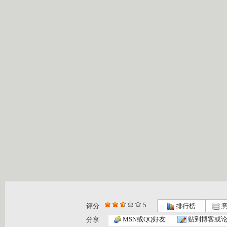
5
评分
排行榜
意
MSN或QQ好友
贴到博客或
分享