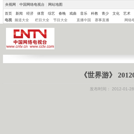
央视网
|
中国网络电视台
|
网站地图
首页
新闻
经济
体育
综艺
春晚
戏曲
音乐
科教
青少
文化
艺术
电视
频道大全
栏目大全
节目大全
直播中国
赛事直播
网络
《世界游》 201
发布时间：
2012-01-28