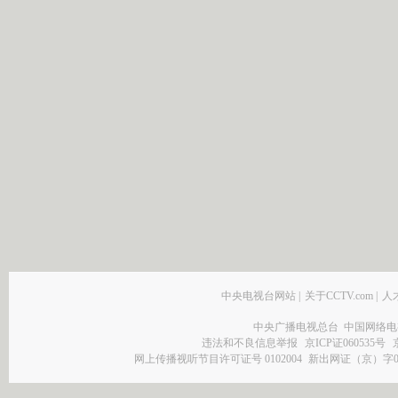
中央电视台网站
|
关于CCTV.com
|
人
中央广播电视总台 中国网络电
违法和不良信息举报
京ICP证060535号
网上传播视听节目许可证号 0102004
新出网证（京）字0