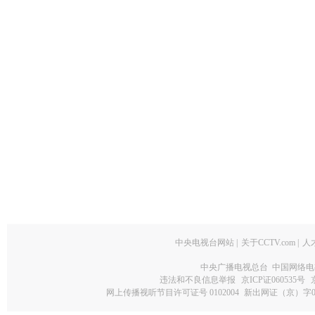
中央电视台网站
|
关于CCTV.com
|
人
中央广播电视总台 中国网络电
违法和不良信息举报
京ICP证060535号
网上传播视听节目许可证号 0102004
新出网证（京）字0