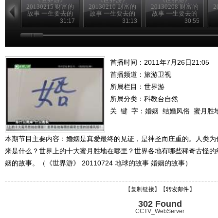
20130215 财富的
20130210 财富的
20130208 财富的
2
故事 一生要去的
故事 一生要去的
故事 一生要去的
地方
地方
地方
31:17
31:13
30:55
首播时间：2011年7月26日21:05
首播频道：
旅游卫视
所属栏目：
世界游
所属分类：科教台自然
关 键 字：
婚姻
结婚风俗
蜜月胜
本期节目主要内容：婚姻是真爱最终的见证，是神圣而庄重的。人类为什
来是什么？世界上的十大蜜月胜地在哪里？世界各地有哪些稀奇古怪的
姻的故事。（《世界游》 20110724 地球的故事 婚姻的故事）
【
复制链接
】【
转发邮件
】
302 Found
CCTV_WebServer