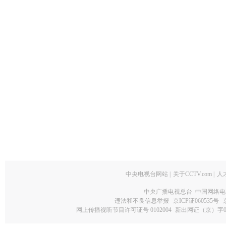
中央电视台网站
|
关于CCTV.com
|
人
中央广播电视总台 中国网络电
违法和不良信息举报
京ICP证060535号
网上传播视听节目许可证号 0102004
新出网证（京）字0