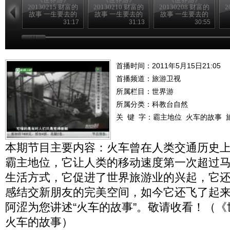
20130215 财富的
20130210 财富的
20130208 财富的
2
故事 一生要去的
故事 一生要去的
故事 一生要去的
地方
地方
地方
31:17
31:13
30:55
首播时间：2011年5月15日21:05
首播频道：
旅游卫视
所属栏目：
世界游
所属分类：科教台自然
关 键 字：
霸主地位
火车的故事
本期节目主要内容：火车曾在人类交通历史
霸主地位，它让人类的移动速度第一次超过
生活方式，它促进了世界旅游业的兴起，它
感结交新朋友的完美空间，如今它还飞了起
阿涩为您讲述“火车的故事”。敬请收看！（《世界游
火车的故事）