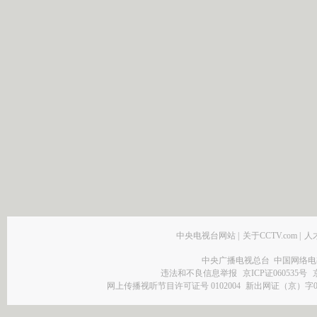
中央电视台网站
|
关于CCTV.com
|
人
中央广播电视总台 中国网络电
违法和不良信息举报
京ICP证060535号
网上传播视听节目许可证号 0102004
新出网证（京）字0