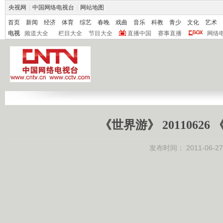
央视网
|
中国网络电视台
|
网站地图
首页
新闻
经济
体育
综艺
春晚
戏曲
音乐
科教
青少
文化
艺术
电视
频道大全
栏目大全
节目大全
直播中国
赛事直播
网络
《世界游》 2011062
发布时间：
2011-06-27