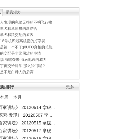
集
最具潜力
人发现的完整无损的不明飞行物
羊犬和草原狼的新结合
羊犬和狼交配的原因
18号机库最高机密的打字员
是第一个不了解UFO真相的总统
的交配是非常困难的事情
惕 海啸袭来 海底地震的威力
宇宙交给科学 那么我们呢？
是不是白种人的后裔
视频排行
更多
本周
本月
家讲坛》 20120514 拿破...
索·发现》 20120507 李...
家讲坛》 20120515 拿破...
家讲坛》 20120517 拿破...
家讲坛》 20120516 拿破...