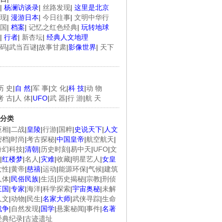
|
杨澜访谈录
|
丝路发现
|
这里是北京
现
|
漫游日本
|
今日往事
|
文明中华行
国
|
档案
|
记忆之红色经典
|
玩转地球
|
行者
|
新杏坛
|
经典人文地理
码
|
武当百谜
|
故事甘肃
|
影像世界
|
天下
历 史
|
自 然
|
军 事
|
文 化
|
科 技
|
动 物
考 古
|
人 体
|
UFO
|
武 器
|
行 游
|
航 天
分类
臣相
|
二战
|
皇陵
|
行游
|
国粹
|
史说天下
|
人文
密档
|
时尚
|
考古探秘
|
中国皇帝
|
航空航天
|
奇幻科技
|
清朝
|
历史时刻
|
易中天
|
UFO
|
文
|
红楼梦
|
名人
|
灾难
|
收藏
|
明星艺人
|
女皇
女性
|
黄帝
|
慈禧
|
运动
|
能源环保
|
气候
|
建筑
人体
|
民俗民族
|
生活
|
历史揭秘
|
宗教
|
刑侦
三国
|
专家
|
海洋
|
科学探索
|
宇宙奥秘
|
未解
人文
|
动物
|
民生
|
名家大师
|
武侠寻踪
|
生命
战争
|
自然发现
|
国学
|
悬案秘闻
|
事件
|
名著
经典纪录
|
古迹遗址