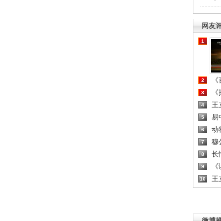
网友
1
《百
2
《探
3
王
4
易
5
动
6
穆
7
长
8
《读
9
王
10
微博