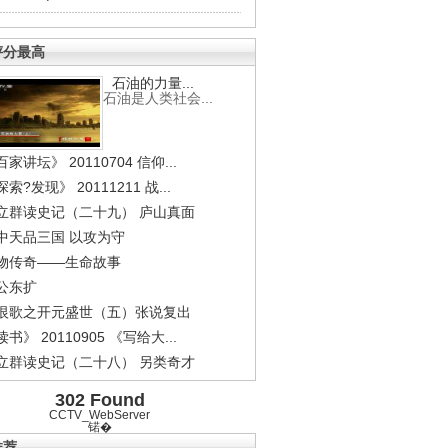
评分最高
石油的力量...
石油是人类社会...
家讲坛》 20110704 信仰...
索?发现》 20111211 战...
立群读史记（二十九） 庐山真面
中天品三国 以攻为守
物传奇——生命故事
公东扩
恨歌之开元盛世（五）张说复出
书》 20110905 《写给大...
立群读史记（二十八） 另类奇才
302 Found
CCTV_WebServer
锘�
推荐