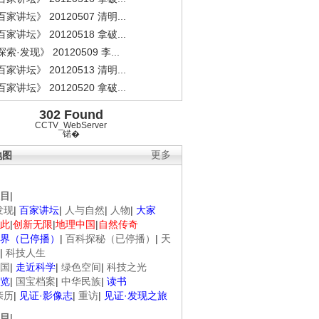
家讲坛》 20120507 清明...
家讲坛》 20120518 拿破...
索·发现》 20120509 李...
家讲坛》 20120513 清明...
家讲坛》 20120520 拿破...
302 Found
CCTV_WebServer
锘�
地图
更多
目
|
发现
|
百家讲坛
|
人与自然
|
人物
|
大家
此
|
创新无限
|
地理中国
|
自然传奇
界（已停播）
|
百科探秘（已停播）
|
天
|
科技人生
国
|
走近科学
|
绿色空间
|
科技之光
览
|
国宝档案
|
中华民族
|
读书
亲历
|
见证·影像志
|
重访
|
见证·发现之旅
目
|