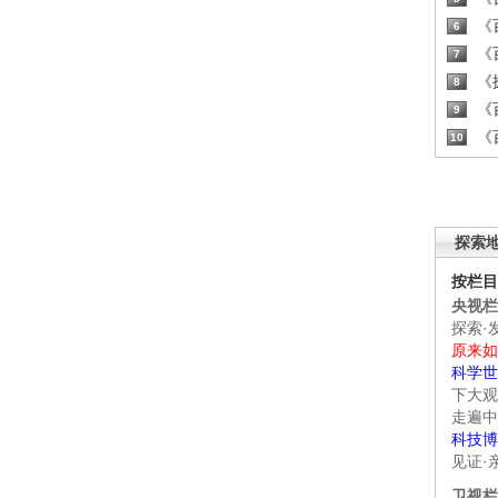
《百
6
《百
7
《探
8
《百
9
《百
10
探索
按栏目
央视栏
探索·
原来如
科学世
下大观
走遍中
科技博
见证·
卫视栏