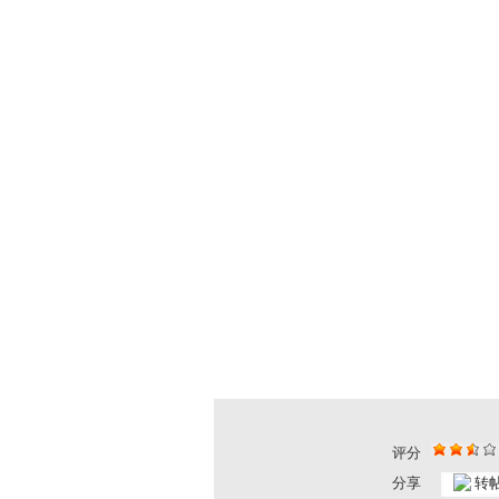
评分
分享
转