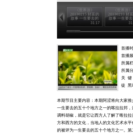
《世界游》
《世界游》
20130215 财富的
20130210 财
故事 一生要去的
故事 一生要
地方
地方
31:17
31
首播时
首播
所属
所属
关 键
徒
黑
本期节目主要内容：本期阿涩将向大家推
一生要去的五十个地方之一的喀拉拉邦，
调料胡椒，就是它让西方人了解了喀拉拉
方和西方的文化，当地人的文化艺术水平
的被评为一生要去的五十个地方之一。第