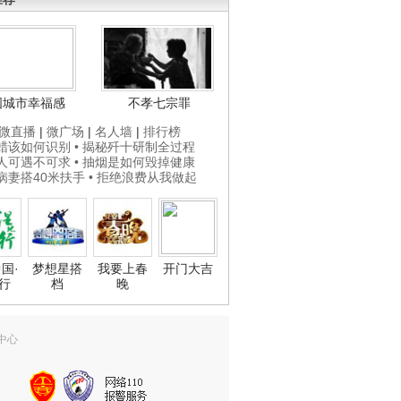
国城市幸福感
不孝七宗罪
微直播
|
微广场
|
名人墙
|
排行榜
打蜡该如何识别
• 揭秘歼十研制全过程
贵人可遇不可求
• 抽烟是如何毁掉健康
为病妻搭40米扶手
• 拒绝浪费从我做起
国·
梦想星搭
我要上春
开门大吉
行
档
晚
中心