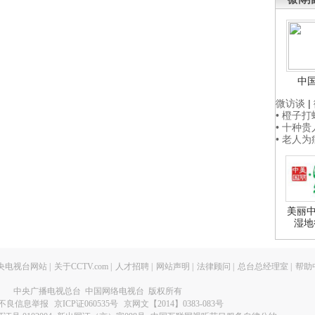
中
微访谈
|
• 橙子
• 十种
• 老人
美丽中
湿地
央电视台网站
|
关于CCTV.com
|
人才招聘
|
网站声明
|
法律顾问
|
总台总经理室
|
帮助
中央广播电视总台 中国网络电视台 版权所有
不良信息举报
京ICP证060535号
京网文【2014】0383-083号