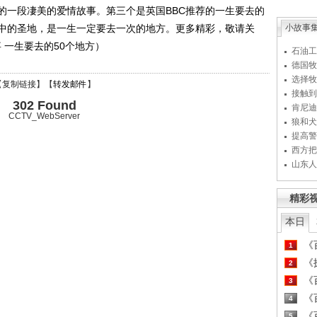
的一段凄美的爱情故事。第三个是英国BBC推荐的一生要去的
中的圣地，是一生一定要去一次的地方。更多精彩，敬请关
小故事
故事 一生要去的50个地方）
石油工
德国牧
选择牧
【
复制链接
】【
转发邮件
】
接触到
302 Found
肯尼迪
CCTV_WebServer
狼和犬
提高警
西方把
山东人
精彩
本日
《百
1
《探
2
《百
3
《百
4
《百
5