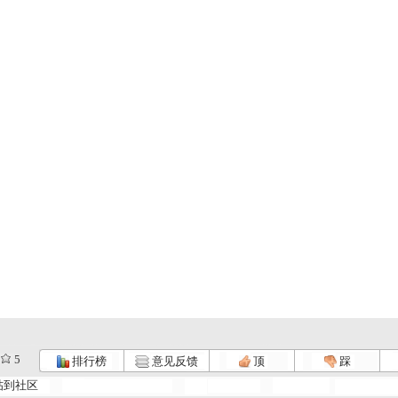
5
排行榜
意见反馈
顶
踩
帖到社区