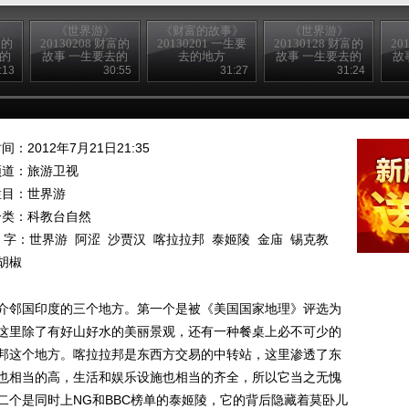
《世界游》
《财富的故事》
《世界游》
富的
20130208 财富的
20130201 一生要
20130128 财富的
20
去的
故事 一生要去的
去的地方
故事 一生要去的
故
地方
地方
:13
30:55
31:27
31:24
间：2012年7月21日21:35
频道：
旅游卫视
栏目：
世界游
分类：科教台自然
 字：
世界游
阿涩
沙贾汉
喀拉拉邦
泰姬陵
金庙
锡克教
胡椒
介邻国印度的三个地方。第一个是被《美国国家地理》评选为
这里除了有好山好水的美丽景观，还有一种餐桌上必不可少的
邦这个地方。喀拉拉邦是东西方交易的中转站，这里渗透了东
也相当的高，生活和娱乐设施也相当的齐全，所以它当之无愧
二个是同时上NG和BBC榜单的泰姬陵，它的背后隐藏着莫卧儿