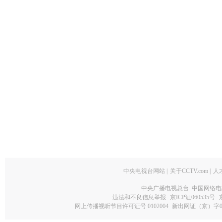
中央电视台网站
|
关于CCTV.com
|
人
中央广播电视总台 中国网络电
违法和不良信息举报
京ICP证060535号
网上传播视听节目许可证号 0102004
新出网证（京）字0