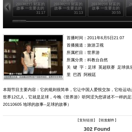
20130215 财富的
20130210 财富的
20130208 财富的
2
故事 一生要去的
故事 一生要去的
故事 一生要去的
地方
地方
地方
31:17
31:13
30:55
首播时间：2011年6月5日21:07
首播频道：
旅游卫视
所属栏目：
世界游
所属分类：科教台自然
关 键 字：
足球
英超联赛
足球俱
里
巴西
阿根廷
本期节目主要内容：它的规则很简单，它让中国人爱恨交加，它给运动
世界12亿人，它就是足球，今晚《世界游》听阿涩为您讲述不一样的
20110605 地球的故事--足球的故事）
【
复制链接
】【
转发邮件
】
302 Found