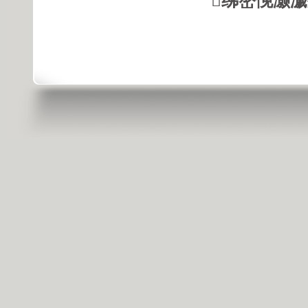
绋嶅悗灏