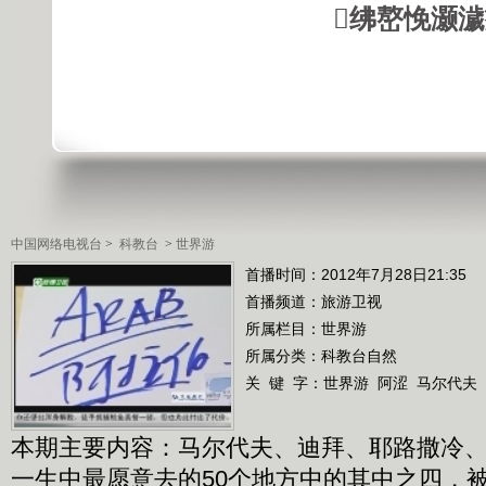
绋嶅悗灏
中国网络电视台
>
科教台
>
世界游
首播时间：2012年7月28日21:35
首播频道：
旅游卫视
所属栏目：
世界游
所属分类：科教台自然
关 键 字：
世界游
阿涩
马尔代夫
本期主要内容：马尔代夫、迪拜、耶路撒冷
一生中最愿意去的50个地方中的其中之四，