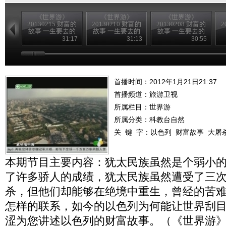
《世界游》
《世界游》
《世界游》
20130215 财富的
20130210 财富的
20130208 财富的
2
故事 一生要去的
故事 一生要去的
故事 一生要去的
地方
地方
地方
31:17
31:13
30:55
首播时间：2012年1月21日21:37
首播频道：
旅游卫视
所属栏目：
世界游
所属分类：科教台自然
关 键 字：
以色列
财富故事
大屠
本期节目主要内容：犹太民族虽然是个弱小
了许多骄人的成绩，犹太民族虽然遭受了三
杀，但他们却能够在绝境中重生，曾经的苦
怎样的联系，如今的以色列为何能让世界刮
涩为您讲述以色列的财富故事。（《世界游》 20