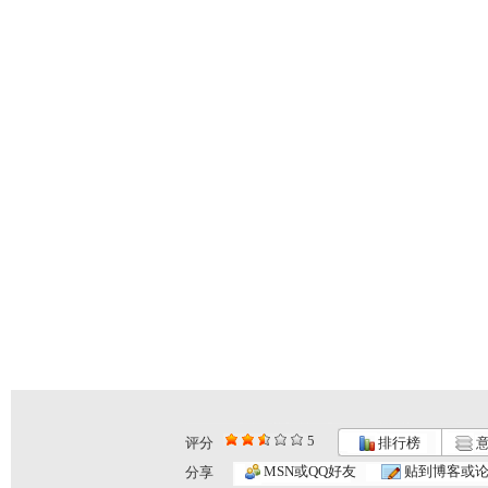
5
评分
排行榜
意
MSN或QQ好友
贴到博客或
分享