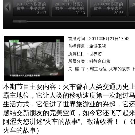
20130215 财富的
20130210 财富的
20130208 财富的
2
故事 一生要去的
故事 一生要去的
故事 一生要去的
地方
地方
地方
31:17
31:13
30:55
首播时间：2011年5月21日17:42
首播频道：
旅游卫视
所属栏目：
世界游
所属分类：科教台自然
关 键 字：
霸主地位
火车的故事
本期节目主要内容：火车曾在人类交通历史
霸主地位，它让人类的移动速度第一次超过
生活方式，它促进了世界旅游业的兴起，它
感结交新朋友的完美空间，如今它还飞了起
阿涩为您讲述“火车的故事”。敬请收看！（《世界游
火车的故事）