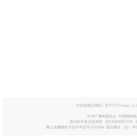
中央电视台网站
|
关于CCTV.com
|
人
中央广播电视总台 中国网络电
违法和不良信息举报
京ICP证060535号
网上传播视听节目许可证号 0102004
新出网证（京）字0