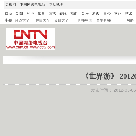
央视网
|
中国网络电视台
|
网站地图
首页
新闻
经济
体育
综艺
春晚
戏曲
音乐
科教
青少
文化
艺术
电视
频道大全
栏目大全
节目大全
直播中国
赛事直播
网络
《世界游》 201
发布时间：
2012-05-06