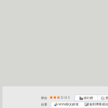
5
评分
排行榜
意
MSN或QQ好友
贴到博客或
分享