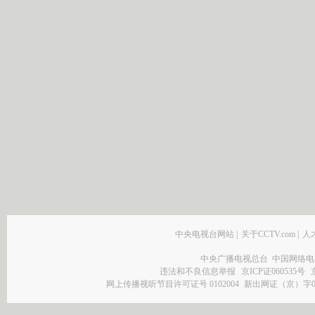
中央电视台网站
|
关于CCTV.com
|
人
中央广播电视总台 中国网络电
违法和不良信息举报
京ICP证060535号
网上传播视听节目许可证号 0102004
新出网证（京）字0