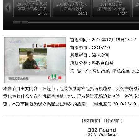
20140817 春风村
20140720 五花八
20140323 药
2
靠双手“编出”致
门养鸡有妙招
膳“加盟”大雁赚
富路
得意外财富
24:50
24:51
24:37
首播时间：2010年12月19日18:12
首播频道：
CCTV-10
所属栏目：
绿色空间
所属分类：科教台自然
关 键 字：
有机蔬菜
绿色蔬菜
无
本期节目主要内容：在超市，包装蔬菜标注包括有机蔬菜、无公害蔬菜
竟代表着什么？在有机蔬菜种植基地，记者通过现场追踪查询、咨询专
谜，本期节目就为观众揭秘这些特殊的蔬菜。（绿色空间 2010-12-19
【
复制链接
】【
转发邮件
】
302 Found
CCTV_WebServer