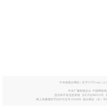
中央电视台网站
|
关于CCTV.com
|
人
中央广播电视总台 中国网络电
违法和不良信息举报
京ICP证060535号
网上传播视听节目许可证号 0102004
新出网证（京）字0