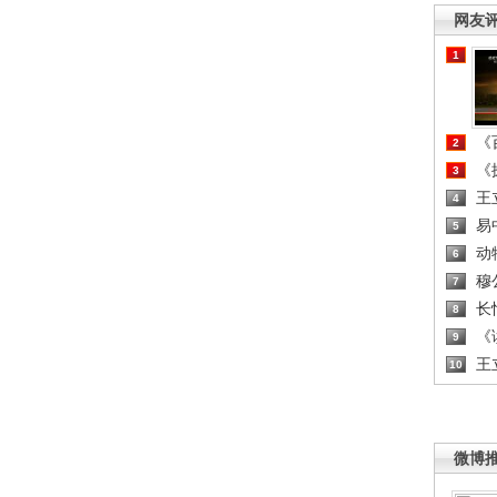
网友
1
《百
2
《探
3
王
4
易
5
动
6
穆
7
长
8
《读
9
王
10
微博