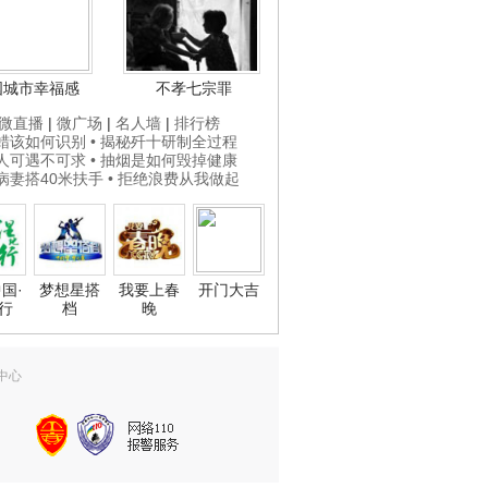
国城市幸福感
不孝七宗罪
微直播
|
微广场
|
名人墙
|
排行榜
打蜡该如何识别
• 揭秘歼十研制全过程
贵人可遇不可求
• 抽烟是如何毁掉健康
为病妻搭40米扶手
• 拒绝浪费从我做起
国·
梦想星搭
我要上春
开门大吉
行
档
晚
中心