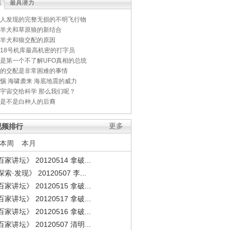
集
最具潜力
人发现的完整无损的不明飞行物
羊犬和草原狼的新结合
羊犬和狼交配的原因
18号机库最高机密的打字员
是第一个不了解UFO真相的总统
的交配是非常困难的事情
惕 海啸袭来 海底地震的威力
宇宙交给科学 那么我们呢？
是不是白种人的后裔
视频排行
更多
本周
本月
家讲坛》 20120514 拿破...
索·发现》 20120507 李...
家讲坛》 20120515 拿破...
家讲坛》 20120517 拿破...
家讲坛》 20120516 拿破...
家讲坛》 20120507 清明...