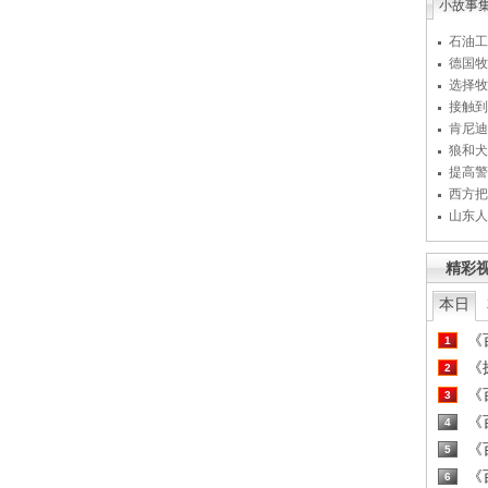
小故事
石油工
德国牧
选择牧
接触到
肯尼迪
狼和犬
提高警
西方把
山东人
精彩
本日
《百
1
《探
2
《百
3
《百
4
《百
5
《百
6