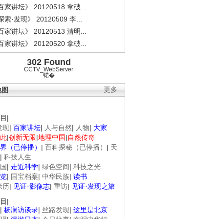
家讲坛》 20120518 拿破...
索·发现》 20120509 李...
家讲坛》 20120513 清明...
家讲坛》 20120520 拿破...
302 Found
CCTV_WebServer
锘�
地图
更多
目
|
发现
|
百家讲坛
|
人与自然
|
人物
|
大家
此
|
创新无限
|
地理中国
|
自然传奇
界（已停播）
|
百科探秘（已停播）
|
天
|
科技人生
国
|
走近科学
|
绿色空间
|
科技之光
览
|
国宝档案
|
中华民族
|
读书
亲历
|
见证·影像志
|
重访
|
见证·发现之旅
目
|
|
杨澜访谈录
|
丝路发现
|
这里是北京