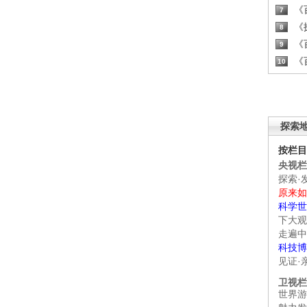
《百
7
《探
8
《百
9
《百
10
探索
按栏目
央视栏
探索·
原来如
科学世
下大观
走遍中
科技博
见证·
卫视栏
世界游