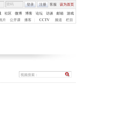
登录
注册
客服
设为首页
城
社区
微博
博客
论坛
访谈
邮箱
游戏
画片
公开课
播客
|
CCTV
频道
栏目