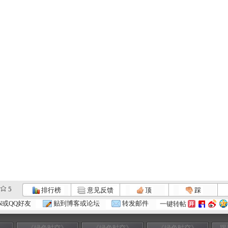
5
排行榜
意见反馈
顶
踩
N或QQ好友
贴到博客或论坛
转发邮件
一键转帖
》
《绿色时空》
《绿色时空》
《绿色时空》
跟