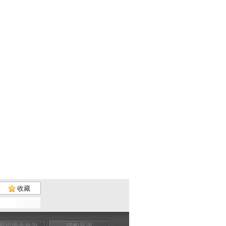
收藏
着垃圾去旅游
猎豹兄弟
张正祥 我为滇池
猩猩日记（中