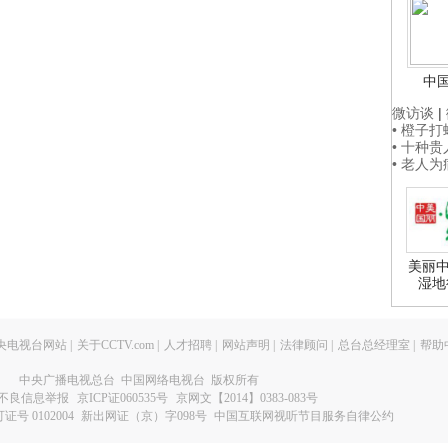
中
微访谈
|
• 橙子
• 十种
• 老人
美丽中
湿地
央电视台网站
|
关于CCTV.com
|
人才招聘
|
网站声明
|
法律顾问
|
总台总经理室
|
帮助
中央广播电视总台 中国网络电视台 版权所有
不良信息举报
京ICP证060535号
京网文【2014】0383-083号
 0102004
新出网证（京）字098号
中国互联网视听节目服务自律公约