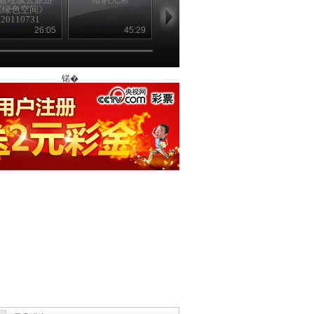
《绿色空间》
狂 《绿色空间》
[绿色空间]
20110731
20110724
26:05
45:29
26:04
46
锘�