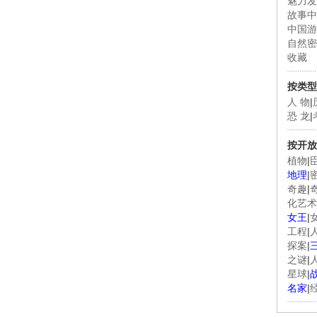
魅力发
故事中
中国游
自然密
收藏
按类型
人 物
|
恐 龙
|
按开放
植物
|
地理
|
奇趣
|
化艺术
女王
|
工程
|
探案
|
之谜
|
星球
|
名家
|