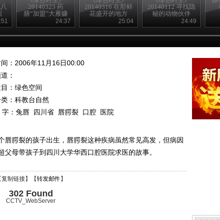
花八
20140323 药
20140316 在那鲜
20140112 寻找隐
招
膳“加盟”大雁赚
花盛开的地方
秘的动物伙伴
得意外财富
:51
24:37
25:04
24:49
间：2006年11月16日00:00
频道：
栏目：
绿色空间
分类：科教台自然
 字：
兔唇
四川省
唇腭裂
口腔
医院
个唇腭裂的孩子出生，唇腭裂这种疾病虽然常见高发，但病因
超父母带孩子到四川大学华西口腔医院求医的故事。
【
复制链接
】【
转发邮件
】
302 Found
CCTV_WebServer