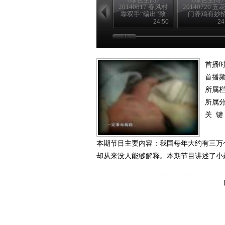
20140817 春风村
20140720 五
靠双手“编出”致
门养鸡有妙
富路
24:50
24
首播时
首播
所属
所属
关 键
本期节目主要内容：我国每年大约有三万
却从来没人能够解释。本期节目讲述了小