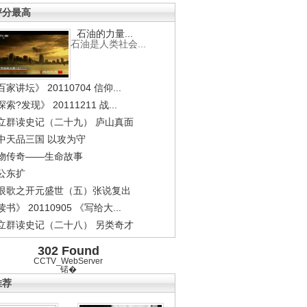
评分最高
石油的力量...
石油是人类社会...
家讲坛》 20110704 信仰...
索?发现》 20111211 战...
立群读史记（二十九） 庐山真面
中天品三国 以攻为守
物传奇——生命故事
公东扩
恨歌之开元盛世（五）张说复出
书》 20110905 《写给大...
立群读史记（二十八） 另类奇才
302 Found
CCTV_WebServer
锘�
推荐