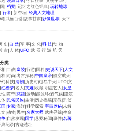
现
|
漫游日本
|
今日往事
|
文明中华行
国
|
档案
|
记忆之红色经典
|
玩转地球
|
行者
|
新杏坛
|
经典人文地理
码
|
武当百谜
|
故事甘肃
|
影像世界
|
天下
历 史
|
自 然
|
军 事
|
文 化
|
科 技
|
动 物
考 古
|
人 体
|
UFO
|
武 器
|
行 游
|
航 天
分类
臣相
|
二战
|
皇陵
|
行游
|
国粹
|
史说天下
|
人文
密档
|
时尚
|
考古探秘
|
中国皇帝
|
航空航天
|
奇幻科技
|
清朝
|
历史时刻
|
易中天
|
UFO
|
文
|
红楼梦
|
名人
|
灾难
|
收藏
|
明星艺人
|
女皇
女性
|
黄帝
|
慈禧
|
运动
|
能源环保
|
气候
|
建筑
人体
|
民俗民族
|
生活
|
历史揭秘
|
宗教
|
刑侦
三国
|
专家
|
海洋
|
科学探索
|
宇宙奥秘
|
未解
人文
|
动物
|
民生
|
名家大师
|
武侠寻踪
|
生命
战争
|
自然发现
|
国学
|
悬案秘闻
|
事件
|
名著
经典纪录
|
古迹遗址