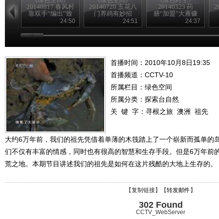
20140817 春风村
20140720 五花八
20140323 药
2
靠双手“编出”致
门养鸡有妙招
膳“加盟”大雁赚
富路
得意外财富
24:50
24:51
24:37
首播时间：2010年10月8日19:35
首播频道：
CCTV-10
所属栏目：
绿色空间
所属分类：探索台自然
关 键 字：
寻根之旅
澳洲
祖先
大约6万年前，我们的祖先凭借着单薄的木筏踏上了一个崭新而孤单的
们不仅有丰富的情感，同时也有很高的智慧和生存手段。但是6万年前
荒之地。本期节目讲述我们的祖先是如何在这片残酷的大地上生存的。
【
复制链接
】【
转发邮件
】
302 Found
CCTV_WebServer