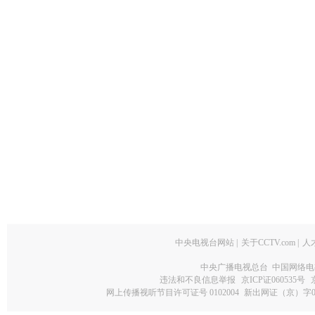
中央电视台网站
|
关于CCTV.com
|
人
中央广播电视总台 中国网络电
违法和不良信息举报
京ICP证060535号
网上传播视听节目许可证号 0102004
新出网证（京）字0