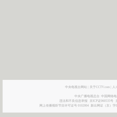
中央电视台网站
|
关于CCTV.com
|
人
中央广播电视总台 中国网络电
违法和不良信息举报
京ICP证060535号
网上传播视听节目许可证号 0102004
新出网证（京）字0