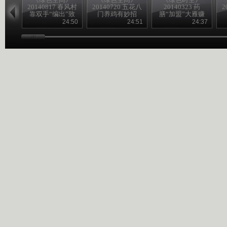
20140817 春风村
20140720 五花八
20140323 药
2
靠双手“编出”致
门养鸡有妙招
膳“加盟”大雁赚
富路
得意外财富
24:50
24:51
24:37