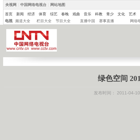
央视网
|
中国网络电视台
|
网站地图
首页
新闻
经济
体育
综艺
春晚
戏曲
音乐
科教
青少
文化
艺术
电视
频道大全
栏目大全
节目大全
直播中国
赛事直播
网络
绿色空间 20
发布时间：
2011-04-10