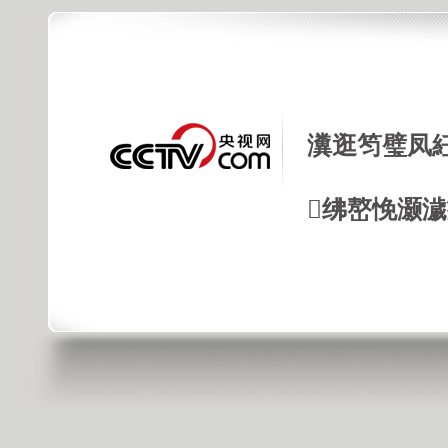
瀵逛笉璧凤
绋嶅悗灏