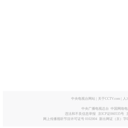
中央电视台网站
|
关于CCTV.com
|
人
中央广播电视总台 中国网络电
违法和不良信息举报
京ICP证060535号
网上传播视听节目许可证号 0102004
新出网证（京）字0