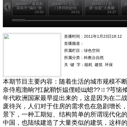
20140817 春风村
20140720 五花八
20140323 药
2
靠双手“编出”致
门养鸡有妙招
膳“加盟”大雁赚
富路
得意外财富
24:50
24:51
24:37
首播时间：2011年1月23日18:12
首播频道：
所属栏目：
绿色空间
所属分类：科教台自然
关 键 字：
能耗
建筑
环保
本期节目主要内容：随着生活的城市规模不断扩
奈侍庖渤晌?扛龀鞘忻媪俚睦Щ螅??ㄖ?芎恼飧
年代欧洲国家最早提出来的，这是因为在二
废待兴，人们对于住房的需求也在急剧增长
景下，一种工期短、结构简单的所谓现代化
中国，也陆续建造了大量类似的建筑，这样