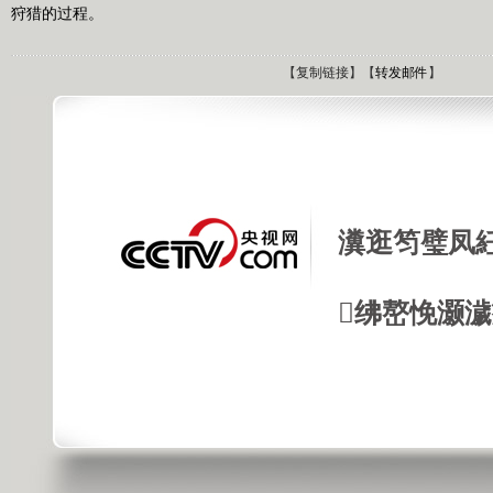
狩猎的过程。
【
复制链接
】【
转发邮件
】
瀵逛笉璧凤
绋嶅悗灏