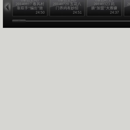
20140817 春风村
20140720 五花八
20140323 药
2
靠双手“编出”致
门养鸡有妙招
膳“加盟”大雁赚
富路
得意外财富
24:50
24:51
24:37