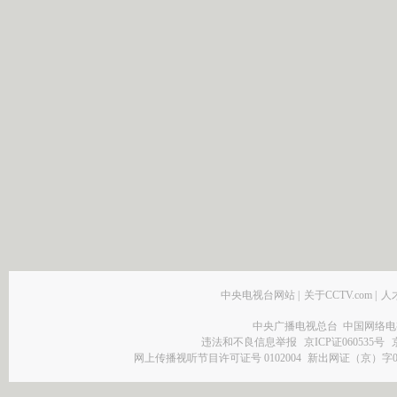
中央电视台网站
|
关于CCTV.com
|
人
中央广播电视总台 中国网络电
违法和不良信息举报
京ICP证060535号
网上传播视听节目许可证号 0102004
新出网证（京）字0