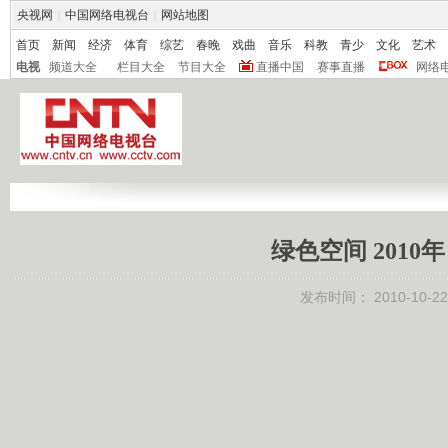
央视网
|
中国网络电视台
|
网站地图
首页
新闻
经济
体育
综艺
春晚
戏曲
音乐
科教
青少
文化
艺术
电视
频道大全
栏目大全
节目大全
直播中国
赛事直播
网络
绿色空间 2010
发布时间：
2010-10-22