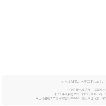
中央电视台网站
|
关于CCTV.com
|
人
中央广播电视总台 中国网络电
违法和不良信息举报
京ICP证060535号
网上传播视听节目许可证号 0102004
新出网证（京）字0