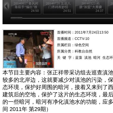
20140817 春风村
20140720 五花八
20140323 药
2
靠双手“编出”致
门养鸡有妙招
膳“加盟”大雁赚
富路
得意外财富
24:50
24:51
24:37
首播时间：2011年7月24日13:50
首播频道：
CCTV-10
所属栏目：
绿色空间
所属分类：科教台自然
关 键 字：
蓝藻
滇池
暗河
生态环
本节目主要内容：张正祥带采访组去巡查滇
较多的北岸边，这就要减少对滇池的污染，
态环境，保护好周围的暗河，接着又来到了
建筑后的空地，保护了这片的生态环境，最
的一些暗河，暗河有净化滇池水的功能，应
间 2011年 第29期）