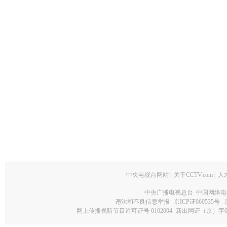
中央电视台网站
|
关于CCTV.com
|
人
中央广播电视总台 中国网络电
违法和不良信息举报
京ICP证060535号
网上传播视听节目许可证号 0102004
新出网证（京）字0