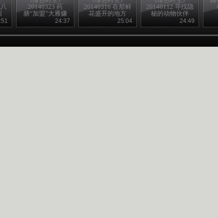
花八
20140323 药
20140316 在那鲜
20140112 寻找隐
招
膳“加盟”大雁赚
花盛开的地方
秘的动物伙伴
得意外财富
:51
24:37
25:04
24:49