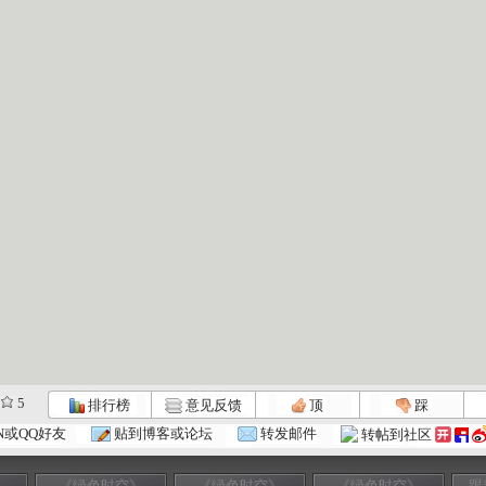
5
排行榜
意见反馈
顶
踩
N或QQ好友
贴到博客或论坛
转发邮件
转帖到社区
》
《绿色时空》
《绿色时空》
《绿色时空》
跟