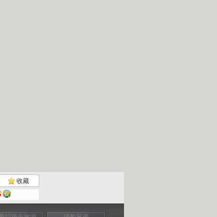
收藏
着垃圾去旅游
猎豹兄弟
张正祥 我为滇池
猩猩日记（中