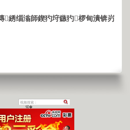
鏄綉缁滃師鍥犳垨鏃犳椤甸潰锛岃
锘�