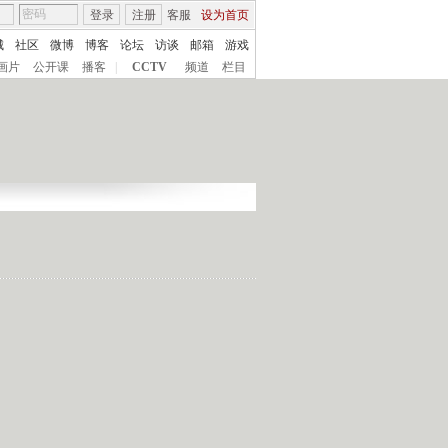
登录
注册
客服
设为首页
城
社区
微博
博客
论坛
访谈
邮箱
游戏
画片
公开课
播客
|
CCTV
频道
栏目