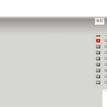
山东人
精彩
本日
《百
1
《探
2
《百
3
《百
4
《百
5
《百
6
《百
7
《探
8
《百
9
《百
10