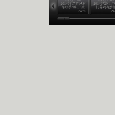
20140817 春风村
20140720 五
靠双手“编出”致
门养鸡有妙
富路
24:50
24