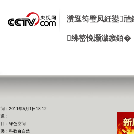
瀵逛笉璧凤紝鍙兘
绋嶅悗灏濊瘯銆�
间：2011年5月1日18:12
频道：
栏目：
绿色空间
分类：科教台自然