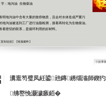
 字：
地沟油
生物柴油
表明地沟油中含有大量的致癌物质，且会对水体造成严重污
的地沟油被送到工厂进行油脂检测，接着再转化为生物柴油。
有着密切的联系，是循环利用的好材料。
【
复制链接
】【
转发邮件
】
小故事
石油工
德国牧
瀵逛笉璧凤紝鍙兘鏄綉缁滃師鍥犳
选择牧
接触到
肯尼迪
绋嶅悗灏濊瘯銆�
狼和犬
提高警
西方把