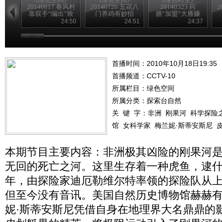
20140817 春风村
20140720 五花八
20140323 药
2
靠双手“编出”致
门养鸡有妙招
膳“加盟”大雁赚
富路
得意外财富
24:50
24:51
24:37
首播时间：2010年10月18日19:35
首播频道：
CCTV-10
所属栏目：
绿色空间
所属分类：探索台自然
关 键 字：
非洲
刚果河
科学探险
馆
女科学家
梅兰妮·斯蒂安斯尼
本期节目主要内容：非洲极其凶险的刚果河
无回的死亡之河。这里生存着一种虎鱼，逮什么
年，由探险家迪厄勒维尔特率领的探险队从
但至今没有音讯。美国自然历史博物馆赫赫
妮·斯蒂安斯尼凭借自身在地理界大名鼎鼎的