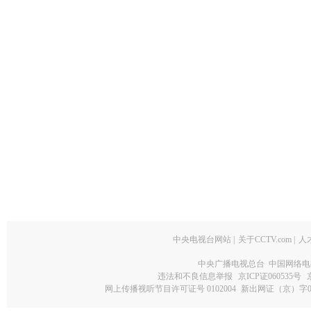
中央电视台网站
|
关于CCTV.com
|
人
中央广播电视总台 中国网络电
违法和不良信息举报
京ICP证060535号
网上传播视听节目许可证号 0102004
新出网证（京）字0