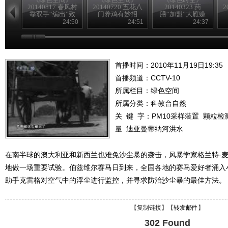
20140817 春风村
20140720 五花八
20140323 药
2
靠双手“编出”致
门养鸡有妙招
膳“加盟”大雁赚
富路
得意外财富
24:50
24:51
24:37
首播时间：2010年11月19日19:35
首播频道：
CCTV-10
所属栏目：
绿色空间
所属分类：科教台自然
关 键 字：
PM10采样装置
颗粒检
量
迪亚曼蒂纳河洪水
在南半球的澳大利亚和新西兰也难免沙尘暴的袭击，风暴学家格兰特·
地做一场重要试验。伯兹维尔赛马日到来，全国各地的赛马爱好者涌入
助手克雷格对空气中的浮尘进行监控，并寻求防治沙尘暴的最佳方法。
【
复制链接
】【
转发邮件
】
302 Found