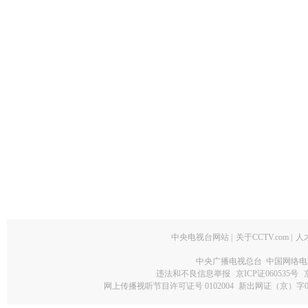
中央电视台网站
|
关于CCTV.com
|
人
中央广播电视总台 中国网络电
违法和不良信息举报
京ICP证060535号
网上传播视听节目许可证号 0102004
新出网证（京）字0