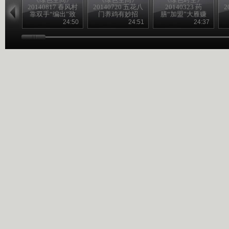
20140817 春风村
20140720 五花八
20140323 药
2
靠双手“编出”致
门养鸡有妙招
膳“加盟”大雁赚
富路
得意外财富
24:50
24:51
24:37