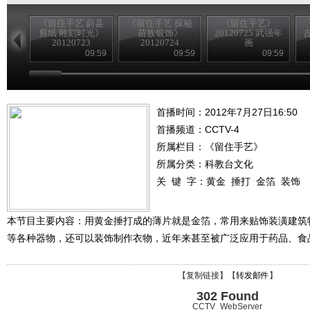
《留住手艺 蔚县
《留住手艺 探秘
《留住手艺》
剪纸 雕刻时光》
苗族银饰》
20120725 武强年
古
20120723
20120724
画
09:59
09:59
09:59
首播时间：2012年7月27日16:50
首播频道：
CCTV-4
所属栏目：
《留住手艺》
所属分类：科教台文化
关 键 字：
黄金
捶打
金箔
装饰
本节目主要内容：用黄金捶打成的薄片就是金箔，常用来贴饰装潢建筑
等各种器物，还可以装饰制作衣物，近年来甚至被广泛应用于药品、食
【
复制链接
】【
转发邮件
】
302 Found
CCTV_WebServer