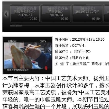
《留住手艺 蔚县
《留住手艺 探秘
《留住手艺》
剪纸 雕刻时光》
苗族银饰》
20120725 武强年
古
20120723
20120724
画
09:59
09:59
09:59
首播时间：2012年8月17日16:50
首播频道：
CCTV-4
所属栏目：
《留住手艺》
所属分类：科教台文化
关 键 字：
扬州玉器厂
薛春梅
山
本节目主要内容：中国工艺美术大师、扬州
计员薛春梅，从事玉器创作设计30多年，擅
荣获国家最高工艺奖项，被誉为“中国工艺美
年轻的、唯一的巾帼玉雕大师。本期节目通
薛春梅雕刻生涯的一个片段，展现扬州玉雕