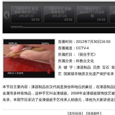
《留住手艺 蔚县
《留住手艺 探秘
《留住手艺》
剪纸 雕刻时光》
苗族银饰》
20120725 武强年
古
20120723
20120724
画
09:59
09:59
09:59
首播时间：2012年7月30日16:50
首播频道：
CCTV-4
所属栏目：
《留住手艺》
所属分类：科教台文化
关 键 字：
漆器制品
贝类
宝石
装
艺
国家级非物质文化遗产保护名录
本节目主要内容：漆器制品在汉代就是身份和地位的象征，在漆器制品
金属等多种装饰品，这种手艺叫金漆镶嵌。2008年金漆镶嵌髹饰技艺
名录。本期节目采访了金漆镶嵌手艺传承人柏德元，请他为大家讲述这
【
复制链接
】【
转发邮件
】