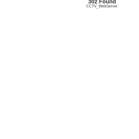
302 Found
CCTV_WebServer