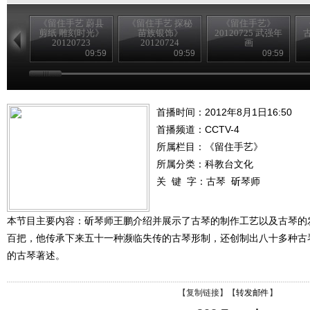
《留住手艺 蔚县
《留住手艺 探秘
《留住手艺》
剪纸 雕刻时光》
苗族银饰》
20120725 武强年
古
20120723
20120724
画
09:59
09:59
09:59
首播时间：2012年8月1日16:50
首播频道：
CCTV-4
所属栏目：
《留住手艺》
所属分类：科教台文化
关 键 字：
古琴
斫琴师
本节目主要内容：斫琴师王鹏介绍并展示了古琴的制作工艺以及古琴的
百把，他传承下来五十一种濒临失传的古琴形制，还创制出八十多种古
的古琴著述。
【
复制链接
】【
转发邮件
】