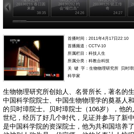
20130216 春日困
20130202 约
20130126 锁王传
2
来袭
会“哑巴岛”
奇
38:35
24:26
24:27
首播时间：2011年4月17日22:10
首播频道：
CCTV-10
所属栏目：
科技人生
所属分类：科教台科技
关 键 字：
生物物理研究所
贝时璋
科学家
生物物理研究所创始人、名誉所长，著名的
中国科学院院士、中国生物物理学的奠基人
的贝时璋院士。贝时璋院士（106岁），他
世纪，经历了好几个时代，见证并参与了新
是中国科学院的资深院士，他为共和国培养