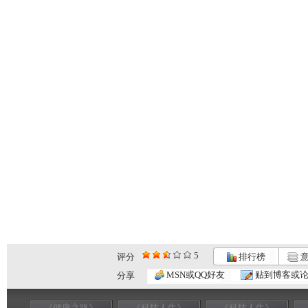
5
评分
排行榜
意
MSN或QQ好友
贴到博客或
分享
《健康之路》
《科技人生》
《科技人生》