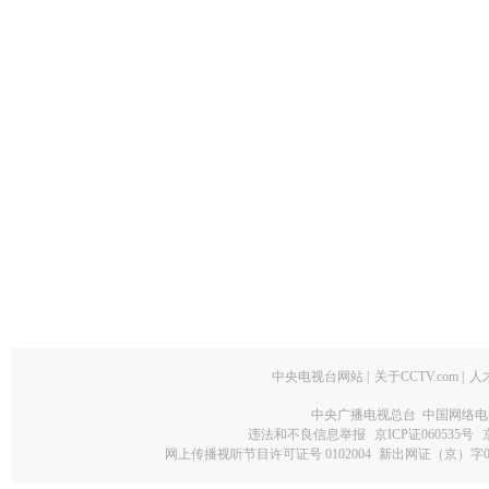
中央电视台网站
|
关于CCTV.com
|
人
中央广播电视总台 中国网络电
违法和不良信息举报
京ICP证060535号
网上传播视听节目许可证号 0102004
新出网证（京）字0