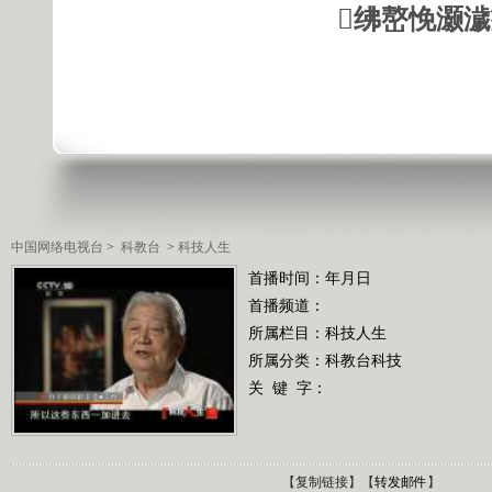
绋嶅悗灏
中国网络电视台
>
科教台
>
科技人生
首播时间：年月日
首播频道：
所属栏目：
科技人生
所属分类：科教台科技
关 键 字：
【
复制链接
】【
转发邮件
】