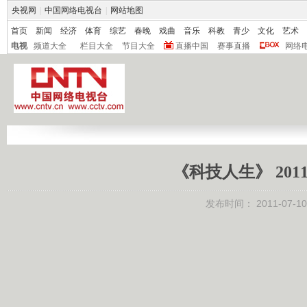
央视网
|
中国网络电视台
|
网站地图
首页
新闻
经济
体育
综艺
春晚
戏曲
音乐
科教
青少
文化
艺术
电视
频道大全
栏目大全
节目大全
直播中国
赛事直播
网络
《科技人生》 201
发布时间：
2011-07-10