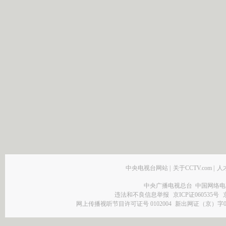
中央电视台网站
|
关于CCTV.com
|
人
中央广播电视总台 中国网络电
违法和不良信息举报
京ICP证060535号
网上传播视听节目许可证号 0102004
新出网证（京）字0