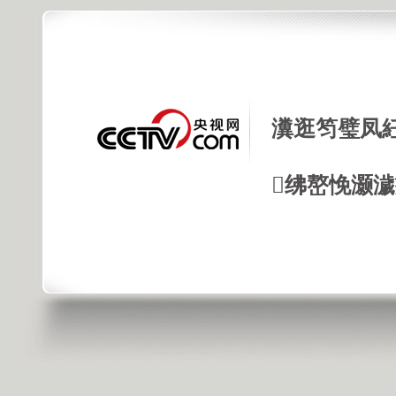
瀵逛笉璧凤
绋嶅悗灏