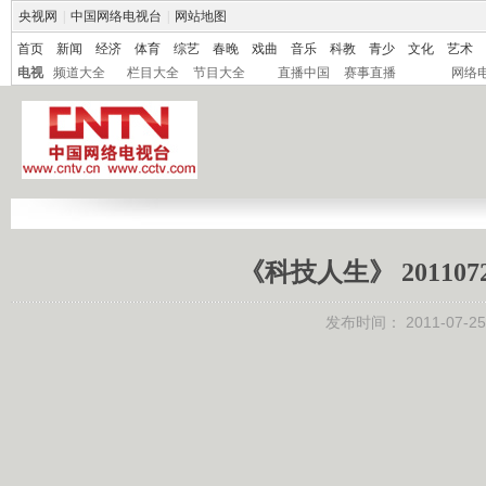
央视网
|
中国网络电视台
|
网站地图
首页
新闻
经济
体育
综艺
春晚
戏曲
音乐
科教
青少
文化
艺术
电视
频道大全
栏目大全
节目大全
直播中国
赛事直播
网络
《科技人生》 20110
发布时间：
2011-07-25