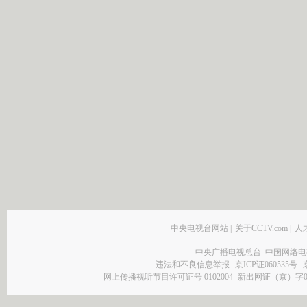
中央电视台网站
|
关于CCTV.com
|
人
中央广播电视总台 中国网络电
违法和不良信息举报
京ICP证060535号
网上传播视听节目许可证号 0102004
新出网证（京）字0