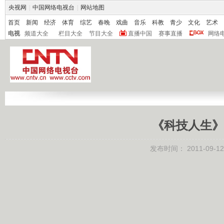
央视网
|
中国网络电视台
|
网站地图
首页
新闻
经济
体育
综艺
春晚
戏曲
音乐
科教
青少
文化
艺术
电视
频道大全
栏目大全
节目大全
直播中国
赛事直播
网络
《科技人生》 2
发布时间：
2011-09-12