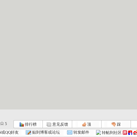
5
排行榜
意见反馈
顶
踩
N或QQ好友
贴到博客或论坛
转发邮件
转帖到社区