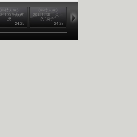
《科技人生》
《科技人生》
《科技人生》
《科技人生
130105 蚂蟥教
20121230 舌尖上
20121223 缉毒群
20121216 警
授
的”疯子“
英
头
24:25
24:28
24:19
24