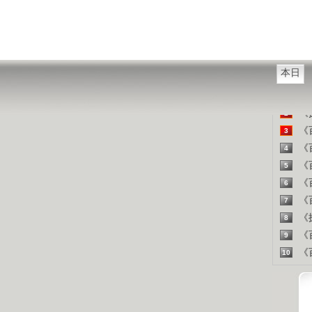
西方把
山东人
精彩
本日
《百
1
《探
2
《百
3
《百
4
《百
5
《百
6
《百
7
《探
8
《百
9
《百
10