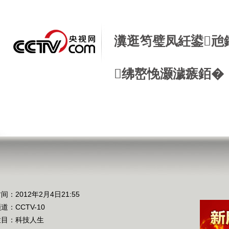
瀵逛笉璧凤紝鍙兘
绋嶅悗灏濊瘯銆�
间：2012年2月4日21:55
频道：
CCTV-10
栏目：
科技人生