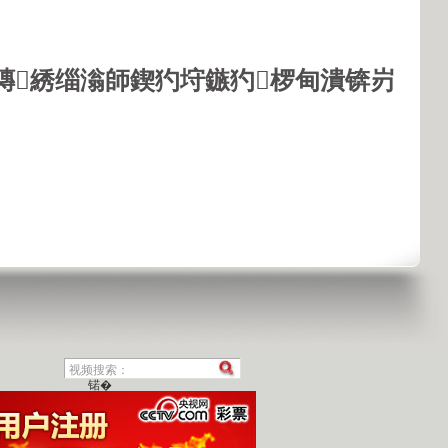
鏄綉缁滃師鍥犳垨鏃犳椤甸潰锛岃
锘�