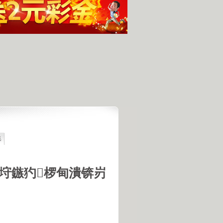
集
最具潜力
人发现的完整无损的不明飞行物
羊犬和草原狼的新结合
垨鏃犳椤甸潰锛岃
羊犬和狼交配的原因
18号机库最高机密的打字员
是第一个不了解UFO真相的总统
的交配是非常困难的事情
惕 海啸袭来 海底地震的威力