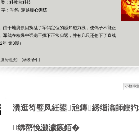
分类：科教台科技
 字：
军鸽
穿越爆心训练
，由于地势原因扰乱了军鸽定位的感知磁力线，使鸽子不能正
，军鸽在核爆中强磁干扰下正常归返，并有几只还创下了直线
2年 第3期）
【
复制链接
】【
转发邮件
】
小故事
石油工
德国牧
瀵逛笉璧凤紝鍙兘鏄綉缁滃師鍥犳
选择牧
接触到
肯尼迪
绋嶅悗灏濊瘯銆�
狼和犬
提高警