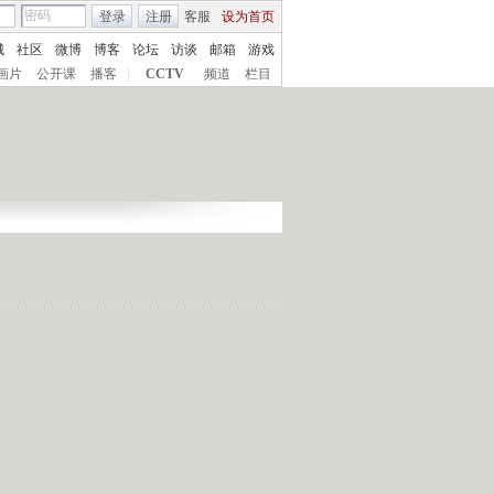
登录
注册
客服
设为首页
城
社区
微博
博客
论坛
访谈
邮箱
游戏
画片
公开课
播客
|
CCTV
频道
栏目