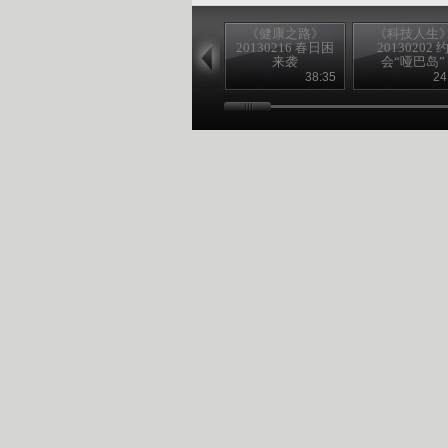
《健康之路》
《科技人生
20130216 春日困
20130202 
来袭
会“哑巴岛”
38:35
24