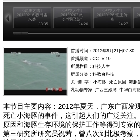
《健康之路》
《科技人生》
《科技人生》
20130216 春日困
20130202 约
20130126 锁王传
2
来袭
会“哑巴岛”
奇
38:35
24:26
24:27
首播时间：2012年9月21日07:30
首播频道：
CCTV-10
所属栏目：
科技人生
所属分类：科教台科技
关 键 字：
小海豚
死亡原因
海豚
乳动物专家
广西三娘湾
中华白海
本节目主要内容：2012年夏天，广东广西发
死亡小海豚的事件，这引起人们的广泛关注
原因和海豚生存环境的保护工作等得到专家
第三研究所研究员祝茜，曾八次到北极考察