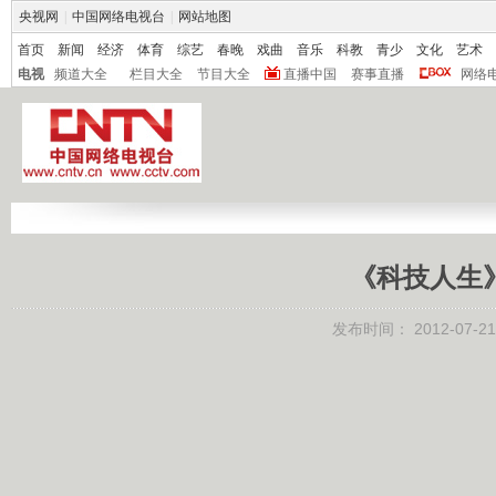
央视网
|
中国网络电视台
|
网站地图
首页
新闻
经济
体育
综艺
春晚
戏曲
音乐
科教
青少
文化
艺术
电视
频道大全
栏目大全
节目大全
直播中国
赛事直播
网络
《科技人生》 
发布时间：
2012-07-21