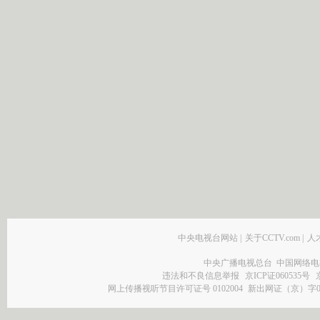
中央电视台网站
|
关于CCTV.com
|
人
中央广播电视总台 中国网络电
违法和不良信息举报
京ICP证060535号
网上传播视听节目许可证号 0102004
新出网证（京）字0