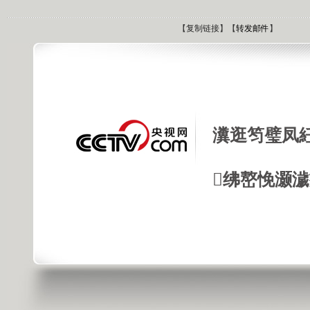
【
复制链接
】【
转发邮件
】
瀵逛笉璧凤
绋嶅悗灏