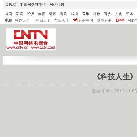
央视网
|
中国网络电视台
|
网站地图
首页
新闻
经济
体育
综艺
春晚
戏曲
音乐
科教
青少
文化
艺术
电视
频道大全
栏目大全
节目大全
直播中国
赛事直播
网络
《科技人生》 2
发布时间：
2011-11-05