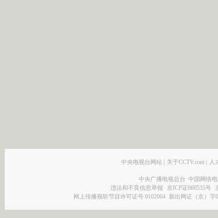
中央电视台网站
|
关于CCTV.com
|
人
中央广播电视总台 中国网络电
违法和不良信息举报
京ICP证060535号
网上传播视听节目许可证号 0102004
新出网证（京）字0