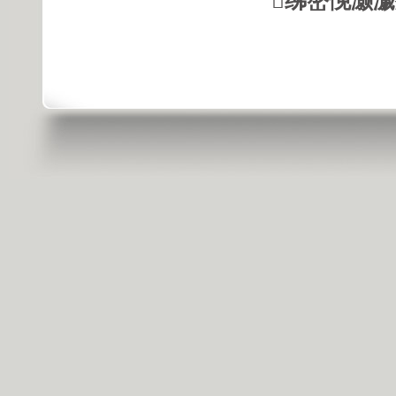
绋嶅悗灏